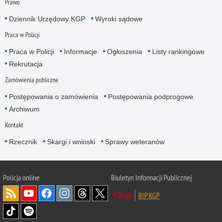
Prawo
Dziennik Urzędowy KGP
Wyroki sądowe
Praca w Policji
Praca w Policji
Informacje
Ogłoszenia
Listy rankingowe
Rekrutacja
Zamówienia publiczne
Postępowania o zamówienia
Postępowania podprogowe
Archiwum
Kontakt
Rzecznik
Skargi i wnioski
Sprawy weteranów
Policja
online
Biuletyn Informacji Publicznej
BIP KGP