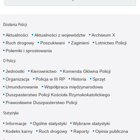
Działania Policji
Aktualności
Aktualności z województw
Archiwum X
Ruch drogowy
Poszukiwani
Zaginieni
Lotnictwo Policji
Polemiki i sprostowania
O Policji
Jednostki
Kierownictwo
Komenda Główna Policji
Organizacja
Policja w III RP
Historia
Sprzęt
Umundurowanie
Współpraca międzynarodowa
Duszpasterstwo Policji Kościoła Rzymskokatolickiego
Prawosławne Duszpasterstwo Policji
Statystyka
Informacje
Ogólne statystyki
Wybrane statystyki
Kodeks karny
Ruch drogowy
Raporty
Opinia publiczna