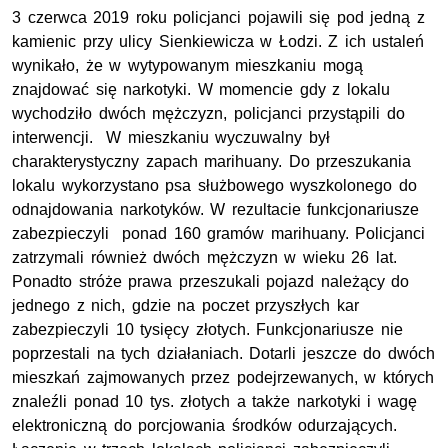
3 czerwca 2019 roku policjanci pojawili się pod jedną z
kamienic przy ulicy Sienkiewicza w Łodzi. Z ich ustaleń
wynikało, że w wytypowanym mieszkaniu mogą
znajdować się narkotyki. W momencie gdy z lokalu
wychodziło dwóch mężczyzn, policjanci przystąpili do
interwencji. W mieszkaniu wyczuwalny był
charakterystyczny zapach marihuany. Do przeszukania
lokalu wykorzystano psa służbowego wyszkolonego do
odnajdowania narkotyków. W rezultacie funkcjonariusze
zabezpieczyli ponad 160 gramów marihuany. Policjanci
zatrzymali również dwóch mężczyzn w wieku 26 lat.
Ponadto stróże prawa przeszukali pojazd należący do
jednego z nich, gdzie na poczet przyszłych kar
zabezpieczyli 10 tysięcy złotych. Funkcjonariusze nie
poprzestali na tych działaniach. Dotarli jeszcze do dwóch
mieszkań zajmowanych przez podejrzewanych, w których
znaleźli ponad 10 tys. złotych a także narkotyki i wagę
elektroniczną do porcjowania środków odurzających.