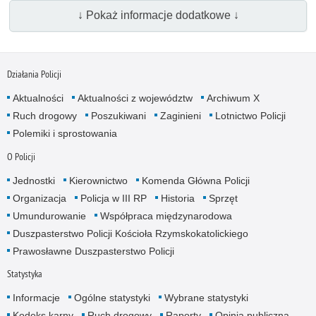
↓ Pokaż informacje dodatkowe ↓
Działania Policji
Aktualności
Aktualności z województw
Archiwum X
Ruch drogowy
Poszukiwani
Zaginieni
Lotnictwo Policji
Polemiki i sprostowania
O Policji
Jednostki
Kierownictwo
Komenda Główna Policji
Organizacja
Policja w III RP
Historia
Sprzęt
Umundurowanie
Współpraca międzynarodowa
Duszpasterstwo Policji Kościoła Rzymskokatolickiego
Prawosławne Duszpasterstwo Policji
Statystyka
Informacje
Ogólne statystyki
Wybrane statystyki
Kodeks karny
Ruch drogowy
Raporty
Opinia publiczna