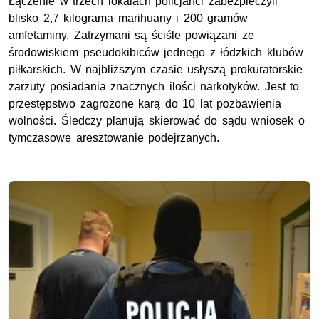
Łączenie w trzech lokalach policjanci zabezpieczyli
blisko 2,7 kilograma marihuany i 200 gramów
amfetaminy. Zatrzymani są ściśle powiązani ze
środowiskiem pseudokibiców jednego z łódzkich klubów
piłkarskich. W najbliższym czasie usłyszą prokuratorskie
zarzuty posiadania znacznych ilości narkotyków. Jest to
przestępstwo zagrożone karą do 10 lat pozbawienia
wolności. Śledczy planują skierować do sądu wniosek o
tymczasowe aresztowanie podejrzanych.