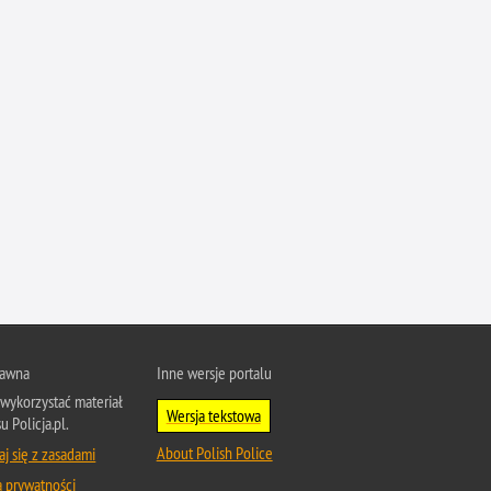
Profanacje, zbeszczeszczania
Profilaktyka
Przemoc domowa
Przemoc w szkole
Przemyt
Przestępczość alkoholowa
Przestępczość bankowa i kredytowa
Przestępczość cudzoziemców
Przestępczość farmaceutyczna
Przestępczość gospodarcza
Przestępczość internetowa
rawna
Inne wersje portalu
Przestępczość komputerowa
wykorzystać materiał
Wersja tekstowa
u Policja.pl.
Przestępczość kryminalna
About Polish Police
j się z zasadami
Przestępczość międzynarodowa
a prywatności