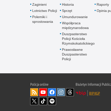
Zaginieni
Historia
Raporty
Lotnictwo Policji
Sprzęt
Opinia p
Polemiki i
Umundurowanie
sprostowania
Współpraca
międzynarodowa
Duszpasterstwo
Policji Kościoła
Rzymskokatolickiego
Prawosławne
Duszpasterstwo
Policji
Policja
online
Biuletyn Informacji Public
BIP KGP