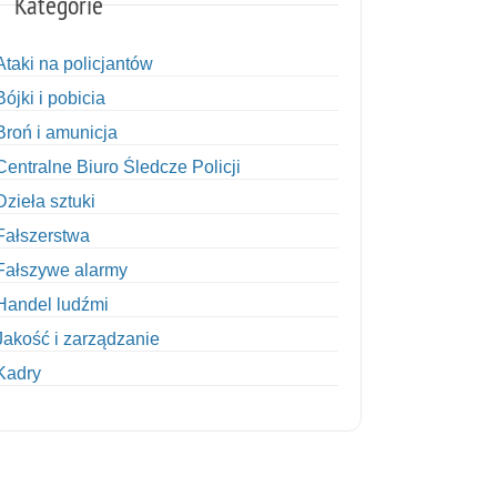
Kategorie
Ataki na policjantów
Bójki i pobicia
Broń i amunicja
Centralne Biuro Śledcze Policji
Dzieła sztuki
Fałszerstwa
Fałszywe alarmy
Handel ludźmi
Jakość i zarządzanie
Kadry
Kobiety w Policji
Korupcja
Kradzież