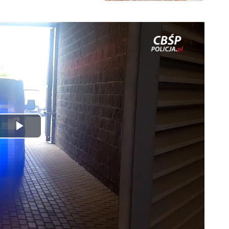
Odtwórz
wideo