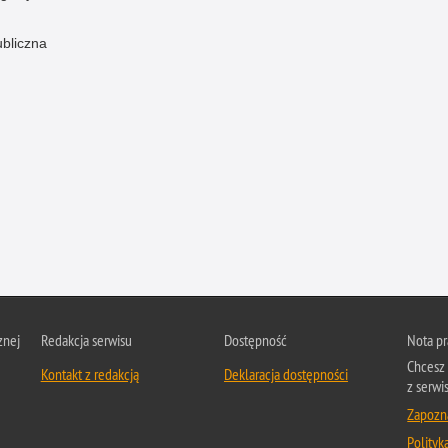
ubliczna
znej
Redakcja serwisu
Dostępność
Nota p
Chcesz 
Kontakt z redakcją
Deklaracja dostępności
z serwis
Zapozna
Polityk