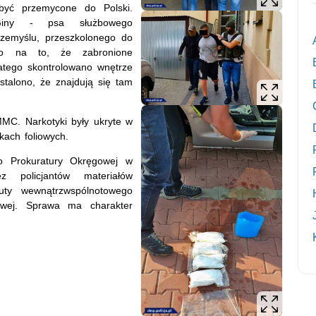
 być przemycone do Polski.
Giny - psa służbowego
zemyślu, przeszkolonego do
ało na to, że zabronione
latego skontrolowano wnętrze
talono, że znajdują się tam
MC. Narkotyki były ukryte w
kach foliowych.
o Prokuratury Okręgowej w
 policjantów materiałów
uty wewnątrzwspólnotowego
powej. Sprawa ma charakter