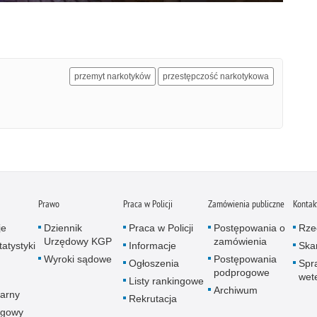
przemyt narkotyków
przestępczość narkotykowa
Prawo
Praca w Policji
Zamówienia publiczne
Kontak
je
Dziennik
Praca w Policji
Postępowania o
Rze
Urzędowy KGP
zamówienia
atystyki
Informacje
Skar
Wyroki sądowe
Postępowania
Ogłoszenia
Spr
podprogowe
wet
Listy rankingowe
Archiwum
arny
Rekrutacja
ogowy