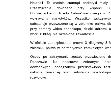
Holandii. To właśnie stamtąd narkotyki miały
Przeszukania dokonano przy wsparciu 
Podkarpackiego Urzędu Celno-Skarbowego w Pr
wykrywania narkotyków. Wszystko wskazyw
substancje przewożone są w zbiorniku paliwa, d
przy pomocy wideo endoskopu, dzięki któremu us
worki z bliżej nie określoną zawartością.
W efekcie zabezpieczono prawie 3 kilogramy 3 M
zbiorniku paliwa w hermetycznie zamkniętych wor
Osoby po zatrzymaniu zostały przewiezione d
Rzeszowie. Na podstawie zebranych przez
dowodowych, podejrzanym przedstawiono zarz
nabycia znaczniej ilości substancji psychotro
rozwojowy.