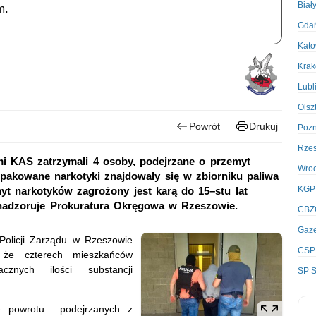
Biał
m.
Gda
Kato
Kra
Lubl
Olsz
Powrót
Drukuj
Poz
Rze
mi KAS zatrzymali 4 osoby, podejrzane o przemyt
Wro
spakowane narkotyki znajdowały się w zbiorniku paliwa
KGP
yt narkotyków zagrożony jest karą do 15–stu lat
 nadzoruje Prokuratura Okręgowa w Rzeszowie.
CBZ
Gaze
Policji Zarządu w Rzeszowie
CSP
, że czterech mieszkańców
nych ilości substancji
SP S
ie powrotu podejrzanych z