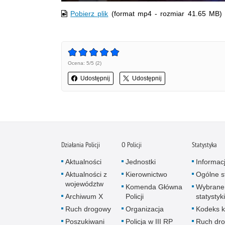
Pobierz plik
(format mp4 - rozmiar 41.65 MB)
Ocena: 5/5 (2)
Udostępnij
Udostępnij
Działania Policji
O Policji
Statystyka
Aktualności
Jednostki
Informac
Aktualności z
Kierownictwo
Ogólne st
województw
Komenda Główna
Wybrane
Archiwum X
Policji
statystyki
Ruch drogowy
Organizacja
Kodeks k
Poszukiwani
Policja w III RP
Ruch dr