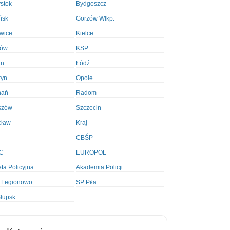
ystok
Bydgoszcz
ńsk
Gorzów Wlkp.
wice
Kielce
ków
KSP
in
Łódź
tyn
Opole
nań
Radom
szów
Szczecin
cław
Kraj
CBŚP
C
EUROPOL
ta Policyjna
Akademia Policji
 Legionowo
SP Piła
łupsk