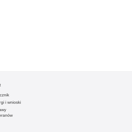
Ofiarni i odważni
Opinia publiczna
Oszustwa
Pedofilia, pornografia dziecięca
Piractwo przemysłowe
Podrabianie znaków towarowych
Pogryzienia przez psy
Polemiki i sprostowania
Policja inaczej
t
Policjant z pasją
cznik
Porwania
gi i wnioski
Pożary i podpalenia
awy
eranów
Pranie brudnych pieniędzy
Prawa człowieka