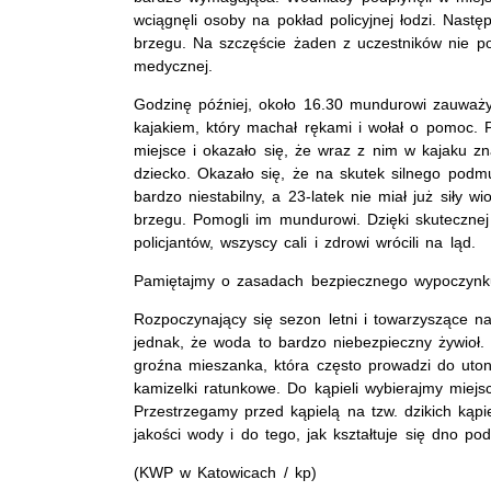
wciągnęli osoby na pokład policyjnej łodzi. Nast
brzegu. Na szczęście żaden z uczestników nie p
medycznej.
Godzinę później, około 16.30 mundurowi zauważy
kajakiem, który machał rękami i wołał o pomoc. Po
miejsce i okazało się, że wraz z nim w kajaku zna
dziecko. Okazało się, że na skutek silnego podmu
bardzo niestabilny, a 23-latek nie miał już siły 
brzegu. Pomogli im mundurowi. Dzięki skutecznej
policjantów, wszyscy cali i zdrowi wrócili na ląd.
Pamiętajmy o zasadach bezpiecznego wypoczynk
Rozpoczynający się sezon letni i towarzyszące 
jednak, że woda to bardzo niebezpieczny żywioł
groźna mieszanka, która często prowadzi do uton
kamizelki ratunkowe. Do kąpieli wybierajmy mie
Przestrzegamy przed kąpielą na tzw. dzikich kąp
jakości wody i do tego, jak kształtuje się dno po
(KWP w Katowicach / kp)