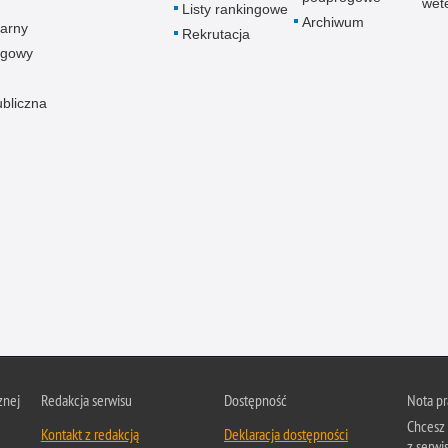
wet
Listy rankingowe
Archiwum
arny
Rekrutacja
ogowy
ubliczna
znej
Redakcja serwisu
Dostępność
Nota p
Chcesz 
Kontakt z redakcją
Deklaracja dostępności
z serwis