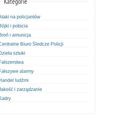
Kategorie
Ataki na policjantów
Bójki i pobicia
Broń i amunicja
Centralne Biuro Śledcze Policji
Dzieła sztuki
Fałszerstwa
Fałszywe alarmy
Handel ludźmi
Jakość i zarządzanie
Kadry
Kobiety w Policji
Korupcja
Kradzież