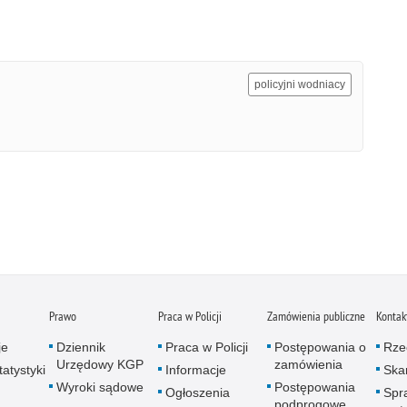
policyjni wodniacy
Prawo
Praca w Policji
Zamówienia publiczne
Kontak
je
Dziennik
Praca w Policji
Postępowania o
Rze
Urzędowy KGP
zamówienia
atystyki
Informacje
Skar
Wyroki sądowe
Postępowania
Ogłoszenia
Spr
podprogowe