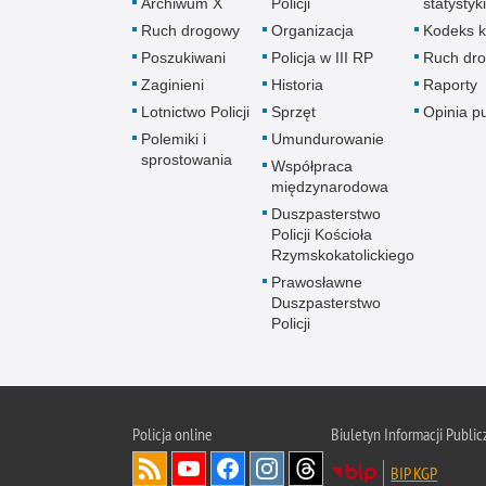
Archiwum X
Policji
statystyki
Ruch drogowy
Organizacja
Kodeks k
Poszukiwani
Policja w III RP
Ruch dr
Zaginieni
Historia
Raporty
Lotnictwo Policji
Sprzęt
Opinia p
Polemiki i
Umundurowanie
sprostowania
Współpraca
międzynarodowa
Duszpasterstwo
Policji Kościoła
Rzymskokatolickiego
Prawosławne
Duszpasterstwo
Policji
Policja
online
Biuletyn Informacji Public
BIP KGP