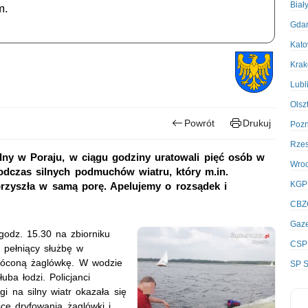
Biał
m.
Gda
Kato
Kra
Lubl
Olsz
Powrót
Drukuj
Poz
Rze
odny w Poraju, w ciągu godziny uratowali pięć osób w
Wro
odczas silnych podmuchów wiatru, który m.in.
KGP
rzyszła w samą porę. Apelujemy o rozsądek i
CBZ
Gaze
godz. 15.30 na zbiorniku
CSP
 pełniący służbę w
wróconą żaglówkę. W wodzie
SP S
uba łodzi. Policjanci
gi na silny wiatr okazała się
ce dryfowania żaglówki i