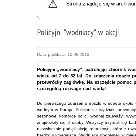
Strona znajduje się w archiwu
Policyjni "wodniacy" w akcji
Data publikacji 10.06.2019
Policyjni „wodniacy”, patrolując zbiornik w
wieku od 7 do 32 lat. Do zdarzenia doszło p
przewróciły żaglówkę. Na szczęście pomoc p
szczególną rozwagę nad wodą!
Do pierwszego zdarzenia doszło w sobotę około 
wodnym w Poraju. Policjanci z wydziału prewencji
sezonowej komórce policji wodnej zauważyli wy
znajdowały się 3 osoby. Wszyscy trzymali się kadł
niezwłocznie podjęli akcję ratunkową, która z uwa
bardzo wymagająca. Wodniacy podpłynęli w miejs