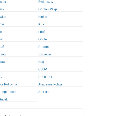
ystok
Bydgoszcz
ńsk
Gorzów Wlkp.
wice
Kielce
ków
KSP
in
Łódź
tyn
Opole
nań
Radom
szów
Szczecin
cław
Kraj
CBŚP
C
EUROPOL
ta Policyjna
Akademia Policji
 Legionowo
SP Piła
łupsk