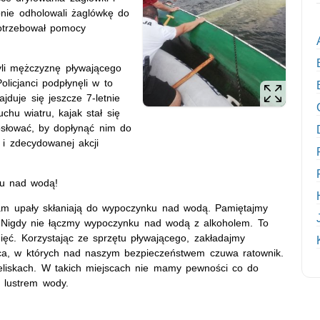
ępnie odholowali żaglówkę do
otrzebował pomocy
li mężczyznę pływającego
licjanci podpłynęli w to
jduje się jeszcze 7-letnie
chu wiatru, kajak stał się
wiosłować, by dopłynąć nim do
 i zdecydowanej akcji
u nad wodą!
nam upały skłaniają do wypoczynku nad wodą. Pamiętajmy
. Nigdy nie łączmy wypoczynku nad wodą z alkoholem. To
ięć. Korzystając ze sprzętu pływającego, zakładajmy
jsca, w których nad naszym bezpieczeństwem czuwa ratownik.
ieliskach. W takich miejscach nie mamy pewności co do
d lustrem wody.