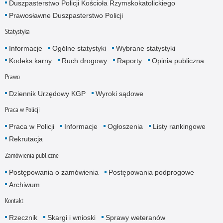
Duszpasterstwo Policji Kościoła Rzymskokatolickiego
Prawosławne Duszpasterstwo Policji
Statystyka
Informacje
Ogólne statystyki
Wybrane statystyki
Kodeks karny
Ruch drogowy
Raporty
Opinia publiczna
Prawo
Dziennik Urzędowy KGP
Wyroki sądowe
Praca w Policji
Praca w Policji
Informacje
Ogłoszenia
Listy rankingowe
Rekrutacja
Zamówienia publiczne
Postępowania o zamówienia
Postępowania podprogowe
Archiwum
Kontakt
Rzecznik
Skargi i wnioski
Sprawy weteranów