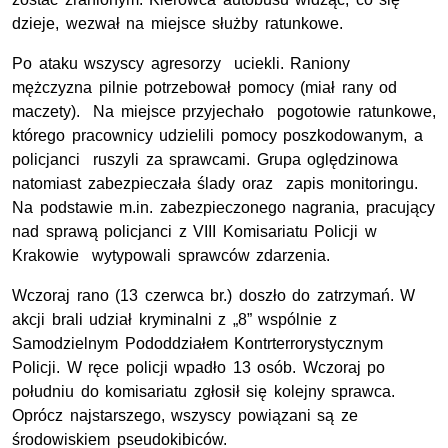
dzieje, wezwał na miejsce służby ratunkowe.
Po ataku wszyscy agresorzy uciekli. Raniony
mężczyzna pilnie potrzebował pomocy (miał rany od
maczety). Na miejsce przyjechało pogotowie ratunkowe,
którego pracownicy udzielili pomocy poszkodowanym, a
policjanci ruszyli za sprawcami. Grupa oględzinowa
natomiast zabezpieczała ślady oraz zapis monitoringu.
Na podstawie m.in. zabezpieczonego nagrania, pracujący
nad sprawą policjanci z VIII Komisariatu Policji w
Krakowie wytypowali sprawców zdarzenia.
Wczoraj rano (13 czerwca br.) doszło do zatrzymań. W
akcji brali udział kryminalni z „8” wspólnie z
Samodzielnym Pododdziałem Kontrterrorystycznym
Policji. W ręce policji wpadło 13 osób. Wczoraj po
południu do komisariatu zgłosił się kolejny sprawca.
Oprócz najstarszego, wszyscy powiązani są ze
środowiskiem pseudokibiców.