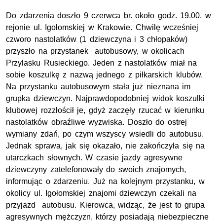
Do zdarzenia doszło 9 czerwca br. około godz. 19.00, w
rejonie ul. Igołomskiej w Krakowie. Chwilę wcześniej
czworo nastolatków (1 dziewczyna i 3 chłopaków)
przyszło na przystanek autobusowy, w okolicach
Przylasku Rusieckiego. Jeden z nastolatków miał na
sobie koszulkę z nazwą jednego z piłkarskich klubów.
Na przystanku autobusowym stała już nieznana im
grupka dziewczyn. Najprawdopodobniej widok koszulki
klubowej rozzłościł je, gdyż zaczęły rzucać w kierunku
nastolatków obraźliwe wyzwiska. Doszło do ostrej
wymiany zdań, po czym wszyscy wsiedli do autobusu.
Jednak sprawa, jak się okazało, nie zakończyła się na
utarczkach słownych. W czasie jazdy agresywne
dziewczyny zatelefonowały do swoich znajomych,
informując o zdarzeniu. Już na kolejnym przystanku, w
okolicy ul. Igołomskiej znajomi dziewczyn czekali na
przyjazd autobusu. Kierowca, widząc, że jest to grupa
agresywnych mężczyzn, którzy posiadają niebezpieczne