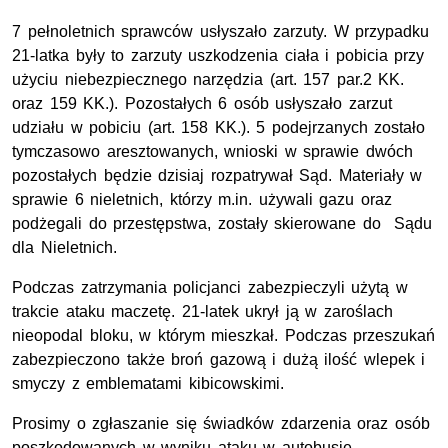
7 pełnoletnich sprawców usłyszało zarzuty. W przypadku
21-latka były to zarzuty uszkodzenia ciała i pobicia przy
użyciu niebezpiecznego narzędzia (art. 157 par.2 KK.
oraz 159 KK.). Pozostałych 6 osób usłyszało zarzut
udziału w pobiciu (art. 158 KK.). 5 podejrzanych zostało
tymczasowo aresztowanych, wnioski w sprawie dwóch
pozostałych będzie dzisiaj rozpatrywał Sąd. Materiały w
sprawie 6 nieletnich, którzy m.in. używali gazu oraz
podżegali do przestępstwa, zostały skierowane do Sądu
dla Nieletnich.
Podczas zatrzymania policjanci zabezpieczyli użytą w
trakcie ataku maczetę. 21-latek ukrył ją w zaroślach
nieopodal bloku, w którym mieszkał. Podczas przeszukań
zabezpieczono także broń gazową i dużą ilość wlepek i
smyczy z emblematami kibicowskimi.
Prosimy o zgłaszanie się świadków zdarzenia oraz osób
poszkodowanych w wyniku ataku w autobusie.