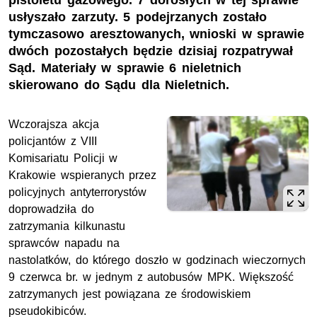
pistoletu gazowego. 7 dorosłych w tej sprawie
usłyszało zarzuty. 5 podejrzanych zostało
tymczasowo aresztowanych, wnioski w sprawie
dwóch pozostałych będzie dzisiaj rozpatrywał
Sąd. Materiały w sprawie 6 nieletnich
skierowano do Sądu dla Nieletnich.
Wczorajsza akcja
policjantów z VIII
Komisariatu Policji w
Krakowie wspieranych przez
policyjnych antyterrorystów
doprowadziła do
zatrzymania kilkunastu
sprawców napadu na
nastolatków, do którego doszło w godzinach wieczornych
9 czerwca br. w jednym z autobusów MPK. Większość
zatrzymanych jest powiązana ze środowiskiem
pseudokibiców.