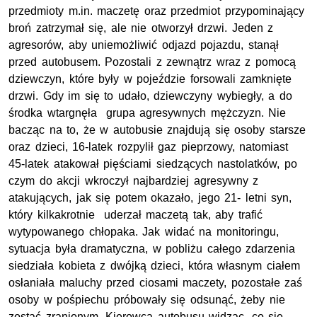
przedmioty m.in. maczetę oraz przedmiot przypominający
broń zatrzymał się, ale nie otworzył drzwi. Jeden z
agresorów, aby uniemożliwić odjazd pojazdu, stanął
przed autobusem. Pozostali z zewnątrz wraz z pomocą
dziewczyn, które były w pojeździe forsowali zamknięte
drzwi. Gdy im się to udało, dziewczyny wybiegły, a do
środka wtargnęła grupa agresywnych mężczyzn. Nie
bacząc na to, że w autobusie znajdują się osoby starsze
oraz dzieci, 16-latek rozpylił gaz pieprzowy, natomiast
45-latek atakował pięściami siedzących nastolatków, po
czym do akcji wkroczył najbardziej agresywny z
atakujących, jak się potem okazało, jego 21- letni syn,
który kilkakrotnie uderzał maczetą tak, aby trafić
wytypowanego chłopaka. Jak widać na monitoringu,
sytuacja była dramatyczna, w pobliżu całego zdarzenia
siedziała kobieta z dwójką dzieci, która własnym ciałem
osłaniała maluchy przed ciosami maczety, pozostałe zaś
osoby w pośpiechu próbowały się odsunąć, żeby nie
zostać zranionym. Kierowca autobusu widząc, co się