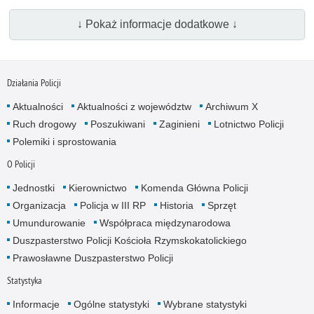
↓ Pokaż informacje dodatkowe ↓
Działania Policji
Aktualności
Aktualności z województw
Archiwum X
Ruch drogowy
Poszukiwani
Zaginieni
Lotnictwo Policji
Polemiki i sprostowania
O Policji
Jednostki
Kierownictwo
Komenda Główna Policji
Organizacja
Policja w III RP
Historia
Sprzęt
Umundurowanie
Współpraca międzynarodowa
Duszpasterstwo Policji Kościoła Rzymskokatolickiego
Prawosławne Duszpasterstwo Policji
Statystyka
Informacje
Ogólne statystyki
Wybrane statystyki