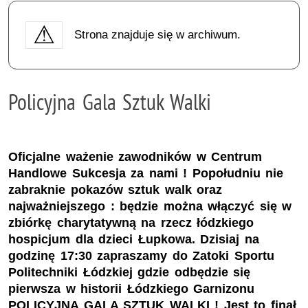
Strona znajduje się w archiwum.
Policyjna Gala Sztuk Walki
Oficjalne ważenie zawodników w Centrum
Handlowe Sukcesja za nami ! Popołudniu nie
zabraknie pokazów sztuk walk oraz
najważniejszego : będzie można włączyć się w
zbiórkę charytatywną na rzecz łódzkiego
hospicjum dla dzieci Łupkowa. Dzisiaj na
godzinę 17:30 zapraszamy do Zatoki Sportu
Politechniki Łódzkiej gdzie odbędzie się
pierwsza w historii Łódzkiego Garnizonu
POLICYJNA GALA SZTUK WALKI ! Jest to finał