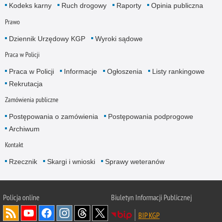
Kodeks karny
Ruch drogowy
Raporty
Opinia publiczna
Prawo
Dziennik Urzędowy KGP
Wyroki sądowe
Praca w Policji
Praca w Policji
Informacje
Ogłoszenia
Listy rankingowe
Rekrutacja
Zamówienia publiczne
Postępowania o zamówienia
Postępowania podprogowe
Archiwum
Kontakt
Rzecznik
Skargi i wnioski
Sprawy weteranów
Policja
online
Biuletyn Informacji Publicznej
BIP KGP