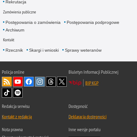
Rekrutacja
Zamówienia publiczne
Postępowania o zamówienia
Postępowania podprogowe
Archiwum
Kontakt
Rzecznik
Skargi i wnioski
Sprawy weteranów
Policja
online
Biuletyn Informacji Publicznej
BIP KGP
Redakcja serwisu
Dostępność
Kontakt z redakcją
Deklaracja dostępności
Nota prawna
Inne wersje portalu