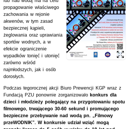
lub nad wodą ma na celu
propagowanie właściwego
zachowania w rejonie
akwenów, w tym zasad
bezpiecznej kąpieli,
żeglowania oraz uprawiania
sportów wodnych, a w
efekcie ograniczenie
wypadków tonięć i utonięć
zarówno wśród
najmłodszych, jak i osób
dorosłych.
Podczas tegorocznej akcji Biuro Prewencji KGP wraz z
Fundacją PZU ponownie zorganizowało
konkurs dla
dzieci i młodzieży polegający na przygotowaniu spotu
filmowego, trwającego 30-60 sekund i promującego
bezpieczne przebywanie nad wodą pn. „Filmowy
przeWODNIK”. W konkursie udział wziąć mogą