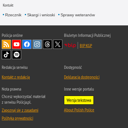
Kontakt
Rzecznik
Skargi i wnioski
Sprawy weteranów
Policja
online
Biuletyn Informacji Publicznej
BIP KGP
Redakcja serwisu
Dostępność
Kontakt z redakcją
Deklaracja dostępności
Nota prawna
Inne wersje portalu
Chcesz wykorzystać materiał
Wersja tekstowa
z serwisu Policja.pl.
About Polish Police
Zapoznaj się z zasadami
Polityka prywatności