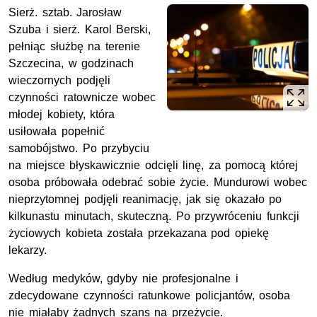
Sierż. sztab. Jarosław
Szuba i sierż. Karol Berski,
pełniąc służbę na terenie
Szczecina, w godzinach
wieczornych podjęli
czynności ratownicze wobec
młodej kobiety, która
usiłowała popełnić
samobójstwo. Po przybyciu
na miejsce błyskawicznie odcięli linę, za pomocą której
osoba próbowała odebrać sobie życie. Mundurowi wobec
nieprzytomnej podjęli reanimację, jak się okazało po
kilkunastu minutach, skuteczną. Po przywróceniu funkcji
życiowych kobieta została przekazana pod opiekę
lekarzy.
Według medyków, gdyby nie profesjonalne i
zdecydowane czynności ratunkowe policjantów, osoba
nie miałaby żadnych szans na przeżycie.