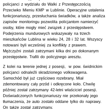
policjanci z wydziału do Walki z Przestępczością
Przeciwko Mieniu KMP w Lublinie. Operacyjne ustalenia
funkcjonariuszy, przesłuchania świadków, a także analiza
zapisów monitoringu pozwoliła policjantom namierzyć
osoby, które mogły mieć związek z przestępstwem.
Podejrzenia mundurowych wskazywały na trzech
mieszkańców Lublina w wieku 24, 28 i 32 lat. Wszyscy
notowani byli wcześniej za konflikty z prawem.
Mężczyźni zostali zatrzymani kilka dni po dokonanym
przestępstwie. Trafili do policyjnego aresztu.
Z kolei na terenie jednej z posesji, w pow. świdnickim
policjanci odnaleźli skradzionego volkswagena.
Samochód był już częściowo rozebrany. Miał
zdemontowany cały przód i odkręcone koło. Chwilę
później został zatrzymany 42-letni właściciel posesji.
Doświadczonych funkcjonariuszy nie przekonały jego
tłumaczenia, że auto zostało oddane tylko do naprawy.
On także został zatrzymany.