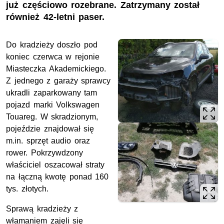
już częściowo rozebrane. Zatrzymany został
również 42-letni paser.
Do kradzieży doszło pod
koniec czerwca w rejonie
Miasteczka Akademickiego.
Z jednego z garaży sprawcy
ukradli zaparkowany tam
pojazd marki Volkswagen
Touareg. W skradzionym,
pojeździe znajdował się
m.in. sprzęt audio oraz
rower. Pokrzywdzony
właściciel oszacował straty
na łączną kwotę ponad 160
tys. złotych.
Sprawą kradzieży z
włamaniem zajęli się