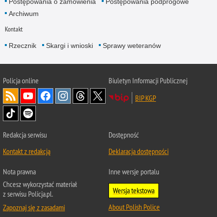
Postępowania o zamówienia
Postępowania podprogowe
Archiwum
Kontakt
Rzecznik
Skargi i wnioski
Sprawy weteranów
Policja
online
Biuletyn Informacji Publicznej
BIP KGP
Redakcja serwisu
Dostępność
Kontakt z redakcją
Deklaracja dostępności
Nota prawna
Inne wersje portalu
Chcesz wykorzystać materiał
Wersja tekstowa
z serwisu Policja.pl.
About Polish Police
Zapoznaj się z zasadami