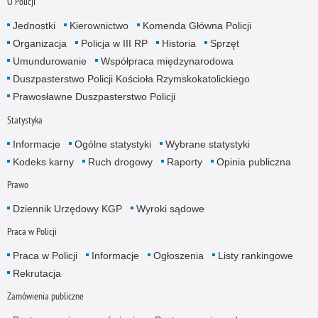
O Policji
Jednostki
Kierownictwo
Komenda Główna Policji
Organizacja
Policja w III RP
Historia
Sprzęt
Umundurowanie
Współpraca międzynarodowa
Duszpasterstwo Policji Kościoła Rzymskokatolickiego
Prawosławne Duszpasterstwo Policji
Statystyka
Informacje
Ogólne statystyki
Wybrane statystyki
Kodeks karny
Ruch drogowy
Raporty
Opinia publiczna
Prawo
Dziennik Urzędowy KGP
Wyroki sądowe
Praca w Policji
Praca w Policji
Informacje
Ogłoszenia
Listy rankingowe
Rekrutacja
Zamówienia publiczne