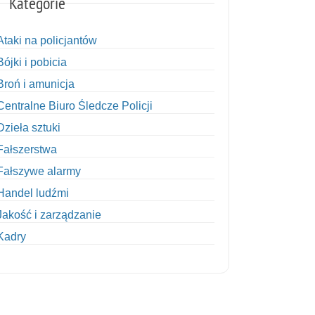
Kategorie
Ataki na policjantów
Bójki i pobicia
Broń i amunicja
Centralne Biuro Śledcze Policji
Dzieła sztuki
Fałszerstwa
Fałszywe alarmy
Handel ludźmi
Jakość i zarządzanie
Kadry
Kobiety w Policji
Korupcja
Kradzież