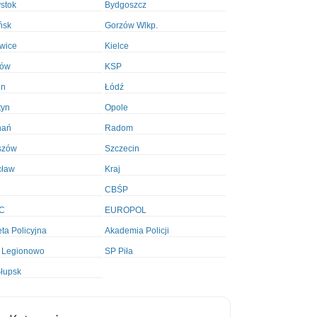
ystok
Bydgoszcz
ńsk
Gorzów Wlkp.
wice
Kielce
ków
KSP
in
Łódź
tyn
Opole
nań
Radom
szów
Szczecin
cław
Kraj
CBŚP
C
EUROPOL
ta Policyjna
Akademia Policji
 Legionowo
SP Piła
łupsk