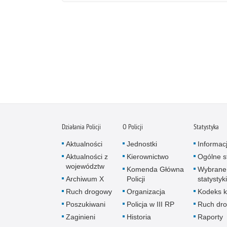
Działania Policji
O Policji
Statystyka
Aktualności
Jednostki
Informac
Aktualności z
Kierownictwo
Ogólne st
województw
Komenda Główna
Wybrane
Archiwum X
Policji
statystyki
Ruch drogowy
Organizacja
Kodeks k
Poszukiwani
Policja w III RP
Ruch dr
Zaginieni
Historia
Raporty