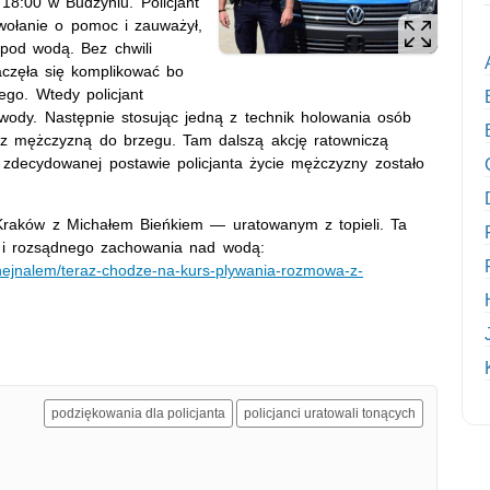
18:00 w Budzyniu. Policjant
wołanie o pomoc i zauważył,
pod wodą. Bez chwili
aczęła się komplikować bo
go. Wtedy policjant
 wody. Następnie stosując jedną z technik holowania osób
 z mężczyzną do brzegu. Tam dalszą akcję ratowniczą
zdecydowanej postawie policjanta życie mężczyzny zostało
raków z Michałem Bieńkiem — uratowanym z topieli. Ta
a i rozsądnego zachowania nad wodą:
hejnalem/teraz-chodze-na-kurs-plywania-rozmowa-z-
podziękowania dla policjanta
policjanci uratowali tonących