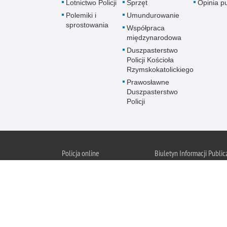
Lotnictwo Policji
Sprzęt
Opinia p
Polemiki i
Umundurowanie
sprostowania
Współpraca
międzynarodowa
Duszpasterstwo
Policji Kościoła
Rzymskokatolickiego
Prawosławne
Duszpasterstwo
Policji
Policja
online
Biuletyn Informacji Public
BIP KGP