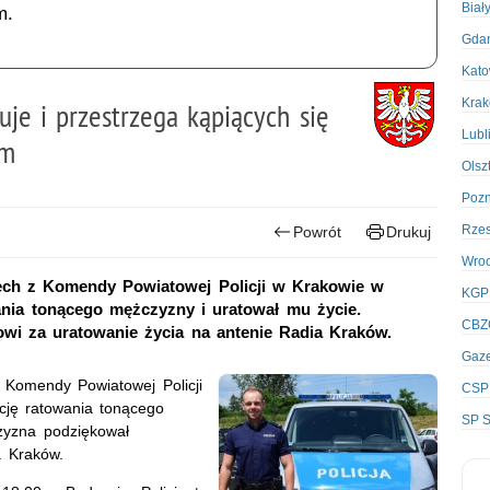
Biał
m.
Gda
Kato
Kra
uje i przestrzega kąpiących się
Lubl
em
Olsz
Poz
Rze
Powrót
Drukuj
Wro
zech z Komendy Powiatowej Policji w Krakowie w
KGP
ania tonącego mężczyzny i uratował mu życie.
CBZ
wi za uratowanie życia na antenie Radia Kraków.
Gaze
z Komendy Powiatowej Policji
CSP
cję ratowania tonącego
SP S
zyzna podziękował
a Kraków.