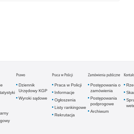
Prawo
Praca w Policji
Zamówienia publiczne
Kontak
je
Dziennik
Praca w Policji
Postępowania o
Rze
Urzędowy KGP
zamówienia
atystyki
Informacje
Skar
Wyroki sądowe
Postępowania
Ogłoszenia
Spr
podprogowe
wet
Listy rankingowe
Archiwum
arny
Rekrutacja
ogowy