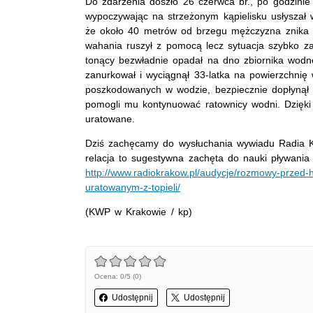
Do zdarzenia doszło 26 czerwca br., po godzinie 
wypoczywając na strzeżonym kąpielisku usłyszał 
że około 40 metrów od brzegu mężczyzna znika 
wahania ruszył z pomocą lecz sytuacja szybko z
tonący bezwładnie opadał na dno zbiornika wodne
zanurkował i wyciągnął 33-latka na powierzchnię
poszkodowanych w wodzie, bezpiecznie dopłynął
pomogli mu kontynuować ratownicy wodni. Dzięki 
uratowane.
Dziś zachęcamy do wysłuchania wywiadu Radia K
relacja to sugestywna zachęta do nauki pływani
http://www.radiokrakow.pl/audycje/rozmowy-przed-
uratowanym-z-topieli/
(KWP w Krakowie / kp)
Ocena: 0/5 (0)
Udostępnij
Udostępnij