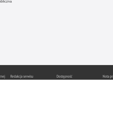
ubliczna
znej
Redakcja serwisu
Dostępność
Nota p
Chcesz 
Kontakt z redakcją
Deklaracja dostępności
z serwis
Zapozna
Polityk