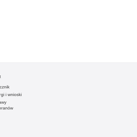
Kradzieże z włamaniem
Kultura
Logistyka, wyposażenie
Materiały wybuchowe
Nagrodzeni policjanci
Napady na banki
Napady na taksówkarzy
Napady na tiry
t
Nielegalny handel farmaceutykami
cznik
Nietrzeźwi kierujący
gi i wnioski
Nietrzeźwi opiekunowie
awy
eranów
Nietrzeźwi pracownicy
Niszczenie mienia
Nowoczesne technologie w pracy Policji
Odpowiedzialność majątkowa Policji