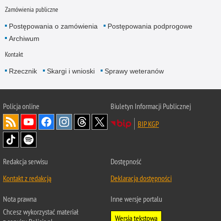
Zamówienia publiczne
Postępowania o zamówienia
Postępowania podprogowe
Archiwum
Kontakt
Rzecznik
Skargi i wnioski
Sprawy weteranów
Policja
online
Biuletyn Informacji Publicznej
BIP KGP
Redakcja serwisu
Dostępność
Kontakt z redakcją
Deklaracja dostępności
Nota prawna
Inne wersje portalu
Chcesz wykorzystać materiał
Wersja tekstowa