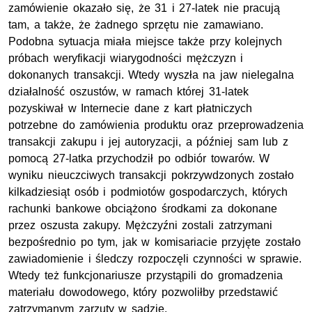
zamówienie okazało się, że 31 i 27-latek nie pracują
tam, a także, że żadnego sprzętu nie zamawiano.
Podobna sytuacja miała miejsce także przy kolejnych
próbach weryfikacji wiarygodności mężczyzn i
dokonanych transakcji. Wtedy wyszła na jaw nielegalna
działalność oszustów, w ramach której 31-latek
pozyskiwał w Internecie dane z kart płatniczych
potrzebne do zamówienia produktu oraz przeprowadzenia
transakcji zakupu i jej autoryzacji, a później sam lub z
pomocą 27-latka przychodził po odbiór towarów. W
wyniku nieuczciwych transakcji pokrzywdzonych zostało
kilkadziesiąt osób i podmiotów gospodarczych, których
rachunki bankowe obciążono środkami za dokonane
przez oszusta zakupy. Mężczyźni zostali zatrzymani
bezpośrednio po tym, jak w komisariacie przyjęte zostało
zawiadomienie i śledczy rozpoczęli czynności w sprawie.
Wtedy też funkcjonariusze przystąpili do gromadzenia
materiału dowodowego, który pozwoliłby przedstawić
zatrzymanym zarzuty w sądzie.