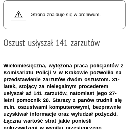
Strona znajduje się w archiwum.
Oszust usłyszał 141 zarzutów
Wielomiesięczna, wytężona praca policjantów z
Komisariatu Policji V w Krakowie pozwoliła na
przedstawienie zarzutów dwóm oszustom. 31-
latek, stojący za nielegalnym procederem
usłyszał aż 141 zarzutów, natomiast jego 27-
letni pomocnik 20. Starszy z panów trudnił się
m.in. oszustwami komputerowymi, bezprawnie
uzyskiwał informacje oraz wyłudzał pożyczki.
Łączna wartość strat jakie ponieśli
pokrzywdzeni w wyniku przestępczego