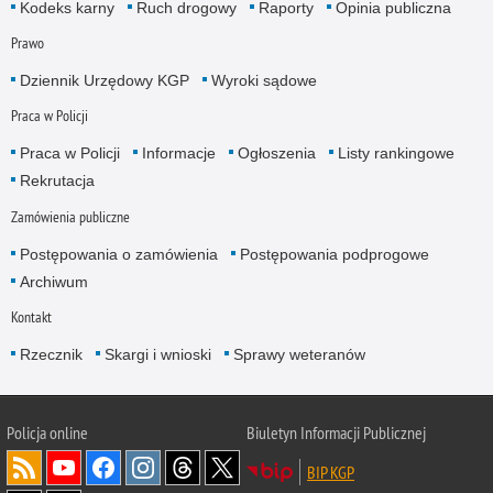
Kodeks karny
Ruch drogowy
Raporty
Opinia publiczna
Prawo
Dziennik Urzędowy KGP
Wyroki sądowe
Praca w Policji
Praca w Policji
Informacje
Ogłoszenia
Listy rankingowe
Rekrutacja
Zamówienia publiczne
Postępowania o zamówienia
Postępowania podprogowe
Archiwum
Kontakt
Rzecznik
Skargi i wnioski
Sprawy weteranów
Policja
online
Biuletyn Informacji Publicznej
BIP KGP