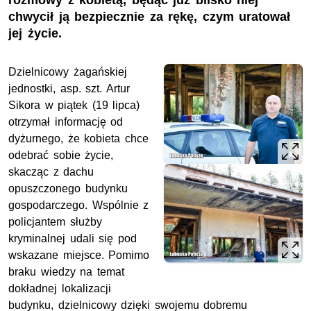
rozmowy z kobietą, będąc już blisko niej
chwycił ją bezpiecznie za rękę, czym uratował
jej życie.
Dzielnicowy żagańskiej
jednostki, asp. szt. Artur
Sikora w piątek (19 lipca)
otrzymał informację od
dyżurnego, że kobieta chce
odebrać sobie życie,
skacząc z dachu
opuszczonego budynku
gospodarczego. Wspólnie z
policjantem służby
kryminalnej udali się pod
wskazane miejsce. Pomimo
braku wiedzy na temat
dokładnej lokalizacji
budynku, dzielnicowy dzięki swojemu dobremu