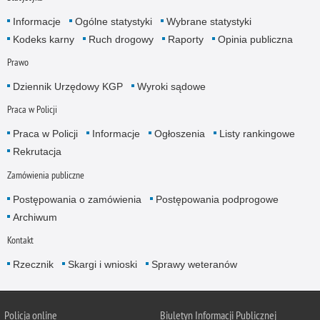
Informacje
Ogólne statystyki
Wybrane statystyki
Kodeks karny
Ruch drogowy
Raporty
Opinia publiczna
Prawo
Dziennik Urzędowy KGP
Wyroki sądowe
Praca w Policji
Praca w Policji
Informacje
Ogłoszenia
Listy rankingowe
Rekrutacja
Zamówienia publiczne
Postępowania o zamówienia
Postępowania podprogowe
Archiwum
Kontakt
Rzecznik
Skargi i wnioski
Sprawy weteranów
Policja
online
Biuletyn Informacji Publicznej