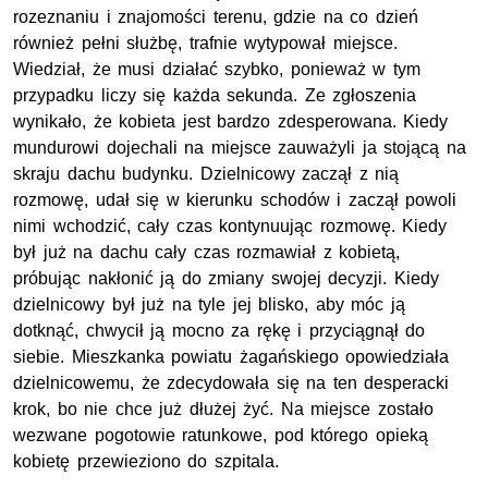
rozeznaniu i znajomości terenu, gdzie na co dzień
również pełni służbę, trafnie wytypował miejsce.
Wiedział, że musi działać szybko, ponieważ w tym
przypadku liczy się każda sekunda. Ze zgłoszenia
wynikało, że kobieta jest bardzo zdesperowana. Kiedy
mundurowi dojechali na miejsce zauważyli ja stojącą na
skraju dachu budynku. Dzielnicowy zaczął z nią
rozmowę, udał się w kierunku schodów i zaczął powoli
nimi wchodzić, cały czas kontynuując rozmowę. Kiedy
był już na dachu cały czas rozmawiał z kobietą,
próbując nakłonić ją do zmiany swojej decyzji. Kiedy
dzielnicowy był już na tyle jej blisko, aby móc ją
dotknąć, chwycił ją mocno za rękę i przyciągnął do
siebie. Mieszkanka powiatu żagańskiego opowiedziała
dzielnicowemu, że zdecydowała się na ten desperacki
krok, bo nie chce już dłużej żyć. Na miejsce zostało
wezwane pogotowie ratunkowe, pod którego opieką
kobietę przewieziono do szpitala.