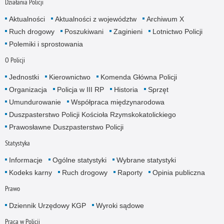
Działania Policji
Aktualności
Aktualności z województw
Archiwum X
Ruch drogowy
Poszukiwani
Zaginieni
Lotnictwo Policji
Polemiki i sprostowania
O Policji
Jednostki
Kierownictwo
Komenda Główna Policji
Organizacja
Policja w III RP
Historia
Sprzęt
Umundurowanie
Współpraca międzynarodowa
Duszpasterstwo Policji Kościoła Rzymskokatolickiego
Prawosławne Duszpasterstwo Policji
Statystyka
Informacje
Ogólne statystyki
Wybrane statystyki
Kodeks karny
Ruch drogowy
Raporty
Opinia publiczna
Prawo
Dziennik Urzędowy KGP
Wyroki sądowe
Praca w Policji