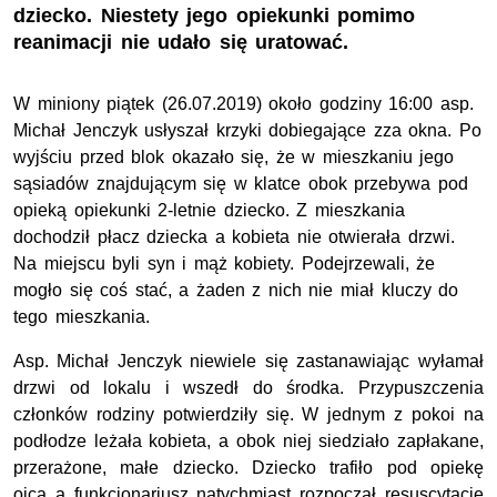
dziecko. Niestety jego opiekunki pomimo
reanimacji nie udało się uratować.
W miniony piątek (26.07.2019) około godziny 16:00 asp.
Michał Jenczyk usłyszał krzyki dobiegające zza okna. Po
wyjściu przed blok okazało się, że w mieszkaniu jego
sąsiadów znajdującym się w klatce obok przebywa pod
opieką opiekunki 2-letnie dziecko. Z mieszkania
dochodził płacz dziecka a kobieta nie otwierała drzwi.
Na miejscu byli syn i mąż kobiety. Podejrzewali, że
mogło się coś stać, a żaden z nich nie miał kluczy do
tego mieszkania.
Asp. Michał Jenczyk niewiele się zastanawiając wyłamał
drzwi od lokalu i wszedł do środka. Przypuszczenia
członków rodziny potwierdziły się. W jednym z pokoi na
podłodze leżała kobieta, a obok niej siedziało zapłakane,
przerażone, małe dziecko. Dziecko trafiło pod opiekę
ojca a funkcjonariusz natychmiast rozpoczął resuscytacje