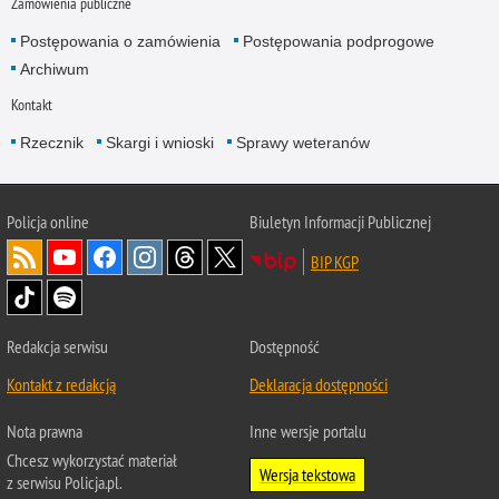
Zamówienia publiczne
Postępowania o zamówienia
Postępowania podprogowe
Archiwum
Kontakt
Rzecznik
Skargi i wnioski
Sprawy weteranów
Policja
online
Biuletyn Informacji Publicznej
BIP KGP
Redakcja serwisu
Dostępność
Kontakt z redakcją
Deklaracja dostępności
Nota prawna
Inne wersje portalu
Chcesz wykorzystać materiał
Wersja tekstowa
z serwisu Policja.pl.