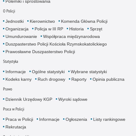
Polemiki i sprostowania
O Policji
Jednostki
Kierownictwo
Komenda Główna Policji
Organizacja
Policja w III RP
Historia
Sprzęt
Umundurowanie
Współpraca międzynarodowa
Duszpasterstwo Policji Kościoła Rzymskokatolickiego
Prawosławne Duszpasterstwo Policji
Statystyka
Informacje
Ogólne statystyki
Wybrane statystyki
Kodeks karny
Ruch drogowy
Raporty
Opinia publiczna
Prawo
Dziennik Urzędowy KGP
Wyroki sądowe
Praca w Policji
Praca w Policji
Informacje
Ogłoszenia
Listy rankingowe
Rekrutacja