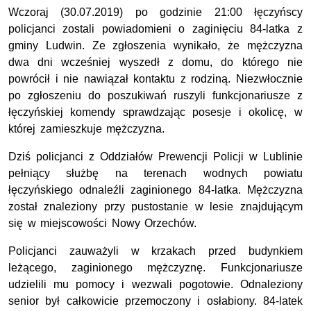
Wczoraj (30.07.2019) po godzinie 21:00 łęczyńscy
policjanci zostali powiadomieni o zaginięciu 84-latka z
gminy Ludwin. Ze zgłoszenia wynikało, że mężczyzna
dwa dni wcześniej wyszedł z domu, do którego nie
powrócił i nie nawiązał kontaktu z rodziną. Niezwłocznie
po zgłoszeniu do poszukiwań ruszyli funkcjonariusze z
łęczyńskiej komendy sprawdzając posesje i okolicę, w
której zamieszkuje mężczyzna.
Dziś policjanci z Oddziałów Prewencji Policji w Lublinie
pełniący służbę na terenach wodnych powiatu
łęczyńskiego odnaleźli zaginionego 84-latka. Mężczyzna
został znaleziony przy pustostanie w lesie znajdującym
się w miejscowości Nowy Orzechów.
Policjanci zauważyli w krzakach przed budynkiem
leżącego, zaginionego mężczyznę. Funkcjonariusze
udzielili mu pomocy i wezwali pogotowie. Odnaleziony
senior był całkowicie przemoczony i osłabiony. 84-latek