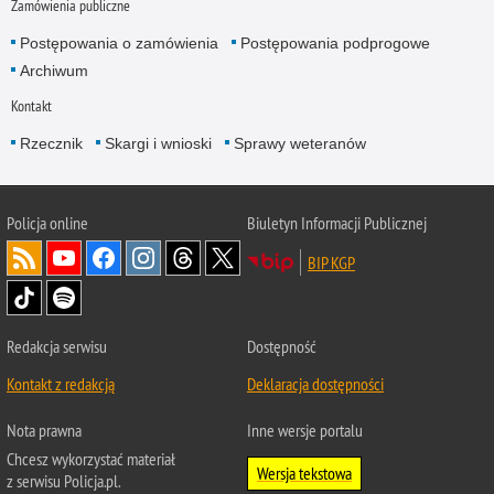
Zamówienia publiczne
Postępowania o zamówienia
Postępowania podprogowe
Archiwum
Kontakt
Rzecznik
Skargi i wnioski
Sprawy weteranów
Policja
online
Biuletyn Informacji Publicznej
BIP KGP
Redakcja serwisu
Dostępność
Kontakt z redakcją
Deklaracja dostępności
Nota prawna
Inne wersje portalu
Chcesz wykorzystać materiał
Wersja tekstowa
z serwisu Policja.pl.