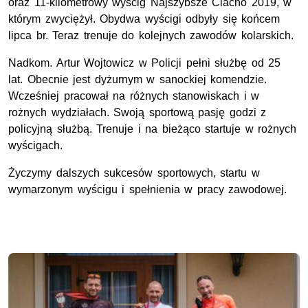
oraz 11-kilometrowy wyścig Najszybsze Ciacho 2019, w
którym zwyciężył. Obydwa wyścigi odbyły się końcem
lipca br. Teraz trenuje do kolejnych zawodów kolarskich.
Nadkom. Artur Wojtowicz w Policji pełni służbę od 25
lat. Obecnie jest dyżurnym w sanockiej komendzie.
Wcześniej pracował na różnych stanowiskach i w
rożnych wydziałach. Swoją sportową pasję godzi z
policyjną służbą. Trenuje i na bieżąco startuje w rożnych
wyścigach.
Życzymy dalszych sukcesów sportowych, startu w
wymarzonym wyścigu i spełnienia w pracy zawodowej.