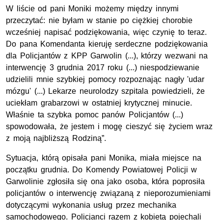
W liście od pani Moniki możemy między innymi
przeczytać: nie byłam w stanie po ciężkiej chorobie
wcześniej napisać podziękowania, więc czynię to teraz.
Do pana Komendanta kieruję serdeczne podziękowania
dla Policjantów z KPP Garwolin (...), którzy wezwani na
interwencję 3 grudnia 2017 roku (...) niespodziewanie
udzielili mnie szybkiej pomocy rozpoznając nagły 'udar
mózgu' (...) Lekarze neurolodzy szpitala powiedzieli, że
uciekłam grabarzowi w ostatniej krytycznej minucie.
Właśnie ta szybka pomoc panów Policjantów (...)
spowodowała, że jestem i mogę cieszyć się życiem wraz
z moją najbliższą Rodziną”.
Sytuacja, którą opisała pani Monika, miała miejsce na
początku grudnia. Do Komendy Powiatowej Policji w
Garwolinie zgłosiła się ona jako osoba, która poprosiła
policjantów o interwencję związaną z nieporozumieniami
dotyczącymi wykonania usług przez mechanika
samochodowego. Policjanci razem z kobietą pojechali