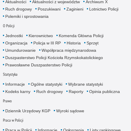
Aktualności
Aktualności z województw
Archiwum X
Ruch drogowy
Poszukiwani
Zaginieni
Lotnictwo Policji
Polemiki i sprostowania
O Policji
Jednostki
Kierownictwo
Komenda Główna Policji
Organizacja
Policja w III RP
Historia
Sprzęt
Umundurowanie
Współpraca międzynarodowa
Duszpasterstwo Policji Kościoła Rzymskokatolickiego
Prawosławne Duszpasterstwo Policji
Statystyka
Informacje
Ogólne statystyki
Wybrane statystyki
Kodeks karny
Ruch drogowy
Raporty
Opinia publiczna
Prawo
Dziennik Urzędowy KGP
Wyroki sądowe
Praca w Policji
Praca w Policji
Informacje
Ogłoszenia
Listy rankingowe