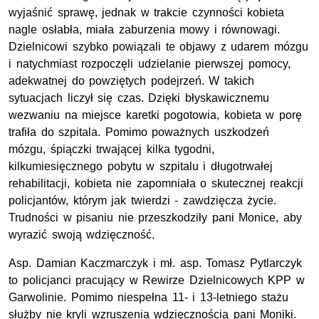
wyjaśnić sprawę, jednak w trakcie czynności kobieta
nagle osłabła, miała zaburzenia mowy i równowagi.
Dzielnicowi szybko powiązali te objawy z udarem mózgu
i natychmiast rozpoczęli udzielanie pierwszej pomocy,
adekwatnej do powziętych podejrzeń. W takich
sytuacjach liczył się czas. Dzięki błyskawicznemu
wezwaniu na miejsce karetki pogotowia, kobieta w porę
trafiła do szpitala. Pomimo poważnych uszkodzeń
mózgu, śpiączki trwającej kilka tygodni,
kilkumiesięcznego pobytu w szpitalu i długotrwałej
rehabilitacji, kobieta nie zapomniała o skutecznej reakcji
policjantów, którym jak twierdzi - zawdzięcza życie.
Trudności w pisaniu nie przeszkodziły pani Monice, aby
wyrazić swoją wdzięczność.
Asp. Damian Kaczmarczyk i mł. asp. Tomasz Pytlarczyk
to policjanci pracujący w Rewirze Dzielnicowych KPP w
Garwolinie. Pomimo niespełna 11- i 13-letniego stażu
służby nie kryli wzruszenia wdzięcznością pani Moniki.