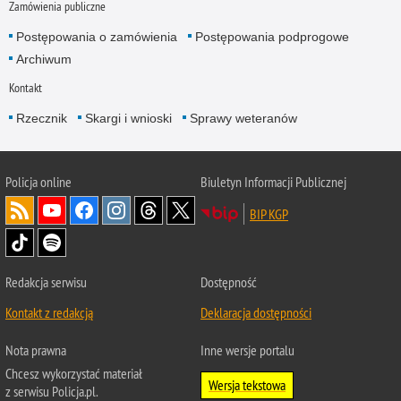
Zamówienia publiczne
Postępowania o zamówienia
Postępowania podprogowe
Archiwum
Kontakt
Rzecznik
Skargi i wnioski
Sprawy weteranów
Policja
online
Biuletyn Informacji Publicznej
BIP KGP
Redakcja serwisu
Dostępność
Kontakt z redakcją
Deklaracja dostępności
Nota prawna
Inne wersje portalu
Chcesz wykorzystać materiał
Wersja tekstowa
z serwisu Policja.pl.