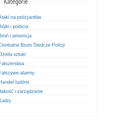
Kategorie
Ataki na policjantów
Bójki i pobicia
Broń i amunicja
Centralne Biuro Śledcze Policji
Dzieła sztuki
Fałszerstwa
Fałszywe alarmy
Handel ludźmi
Jakość i zarządzanie
Kadry
Kobiety w Policji
Korupcja
Kradzież