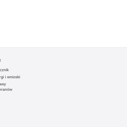
Kradzieże z włamaniem
Kultura
Logistyka, wyposażenie
Materiały wybuchowe
Nagrodzeni policjanci
Napady na banki
Napady na taksówkarzy
t
Napady na tiry
cznik
Nielegalny handel farmaceutykami
gi i wnioski
Nietrzeźwi kierujący
awy
eranów
Nietrzeźwi opiekunowie
Nietrzeźwi pracownicy
Niszczenie mienia
Nowoczesne technologie w pracy Policji
Odpowiedzialność majątkowa Policji