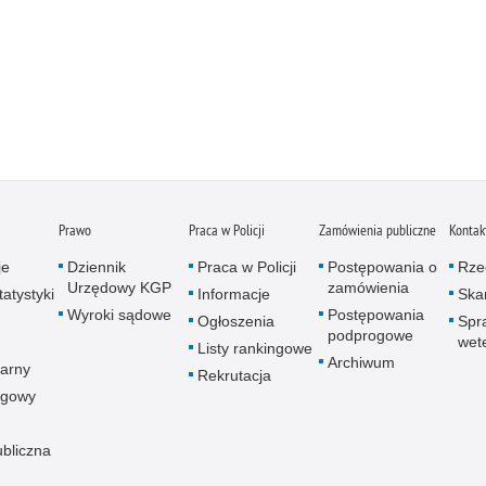
Prawo
Praca w Policji
Zamówienia publiczne
Kontak
je
Dziennik
Praca w Policji
Postępowania o
Rze
Urzędowy KGP
zamówienia
atystyki
Informacje
Skar
Wyroki sądowe
Postępowania
Ogłoszenia
Spr
podprogowe
wet
Listy rankingowe
Archiwum
arny
Rekrutacja
ogowy
ubliczna