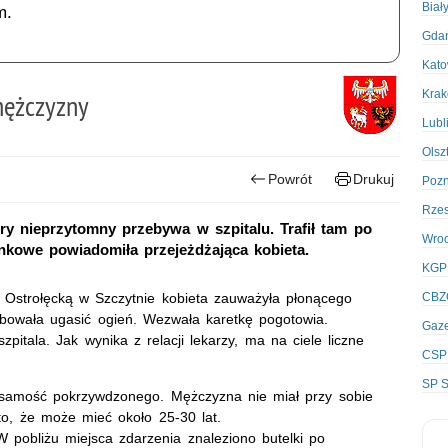
Biał
m.
Gda
Kato
Kra
mężczyzny
Lubl
Olsz
Powrót
Drukuj
Poz
Rze
óry nieprzytomny przebywa w szpitalu. Trafił tam po
Wro
tunkowe powiadomiła przejeżdżająca kobieta.
KGP
. Ostrołęcką w Szczytnie kobieta zauważyła płonącego
CBZ
bowała ugasić ogień. Wezwała karetkę pogotowia.
Gaze
itala. Jak wynika z relacji lekarzy, ma na ciele liczne
CSP
SP S
tożsamość pokrzywdzonego. Mężczyzna nie miał przy sobie
o, że może mieć około 25-30 lat.
 W pobliżu miejsca zdarzenia znaleziono butelki po