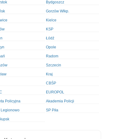
ystok
Bydgoszcz
ńsk
Gorzów Wlkp.
wice
Kielce
ków
KSP
in
Łódź
tyn
Opole
nań
Radom
szów
Szczecin
cław
Kraj
CBŚP
C
EUROPOL
ta Policyjna
Akademia Policji
 Legionowo
SP Piła
łupsk