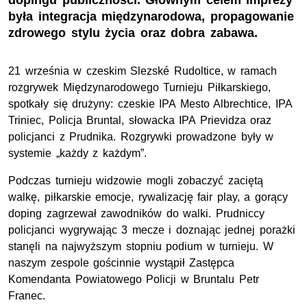
dopingu publiczności. Głównym celem imprezy
była integracja międzynarodowa, propagowanie
zdrowego stylu życia oraz dobra zabawa.
21 września w czeskim Slezské Rudoltice, w ramach
rozgrywek Międzynarodowego Turnieju Piłkarskiego,
spotkały się drużyny: czeskie IPA Mesto Albrechtice, IPA
Triniec, Policja Bruntal, słowacka IPA Prievidza oraz
policjanci z Prudnika. Rozgrywki prowadzone były w
systemie „każdy z każdym”.
Podczas turnieju widzowie mogli zobaczyć zaciętą
walkę, piłkarskie emocje, rywalizację fair play, a gorący
doping zagrzewał zawodników do walki. Prudniccy
policjanci wygrywając 3 mecze i doznając jednej porażki
stanęli na najwyższym stopniu podium w turnieju. W
naszym zespole gościnnie wystąpił Zastępca
Komendanta Powiatowego Policji w Bruntalu Petr
Franec.