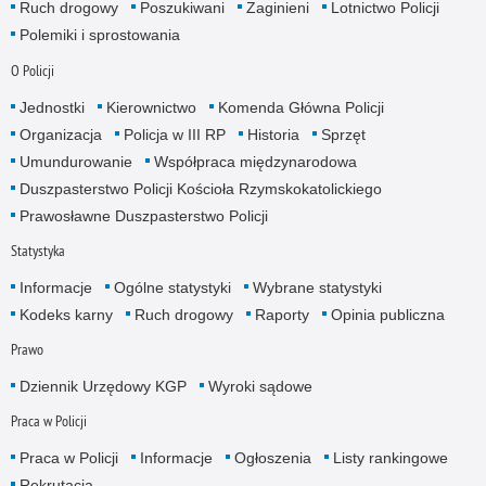
Ruch drogowy
Poszukiwani
Zaginieni
Lotnictwo Policji
Polemiki i sprostowania
O Policji
Jednostki
Kierownictwo
Komenda Główna Policji
Organizacja
Policja w III RP
Historia
Sprzęt
Umundurowanie
Współpraca międzynarodowa
Duszpasterstwo Policji Kościoła Rzymskokatolickiego
Prawosławne Duszpasterstwo Policji
Statystyka
Informacje
Ogólne statystyki
Wybrane statystyki
Kodeks karny
Ruch drogowy
Raporty
Opinia publiczna
Prawo
Dziennik Urzędowy KGP
Wyroki sądowe
Praca w Policji
Praca w Policji
Informacje
Ogłoszenia
Listy rankingowe
Rekrutacja