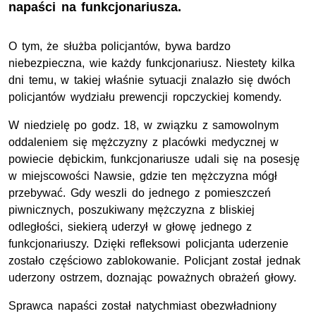
napaści na funkcjonariusza.
O tym, że służba policjantów, bywa bardzo
niebezpieczna, wie każdy funkcjonariusz. Niestety kilka
dni temu, w takiej właśnie sytuacji znalazło się dwóch
policjantów wydziału prewencji ropczyckiej komendy.
W niedzielę po godz. 18, w związku z samowolnym
oddaleniem się mężczyzny z placówki medycznej w
powiecie dębickim, funkcjonariusze udali się na posesję
w miejscowości Nawsie, gdzie ten mężczyzna mógł
przebywać. Gdy weszli do jednego z pomieszczeń
piwnicznych, poszukiwany mężczyzna z bliskiej
odległości, siekierą uderzył w głowę jednego z
funkcjonariuszy. Dzięki refleksowi policjanta uderzenie
zostało częściowo zablokowanie. Policjant został jednak
uderzony ostrzem, doznając poważnych obrażeń głowy.
Sprawca napaści został natychmiast obezwładniony