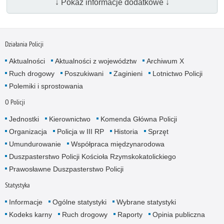
↓ Pokaż informacje dodatkowe ↓
Działania Policji
Aktualności
Aktualności z województw
Archiwum X
Ruch drogowy
Poszukiwani
Zaginieni
Lotnictwo Policji
Polemiki i sprostowania
O Policji
Jednostki
Kierownictwo
Komenda Główna Policji
Organizacja
Policja w III RP
Historia
Sprzęt
Umundurowanie
Współpraca międzynarodowa
Duszpasterstwo Policji Kościoła Rzymskokatolickiego
Prawosławne Duszpasterstwo Policji
Statystyka
Informacje
Ogólne statystyki
Wybrane statystyki
Kodeks karny
Ruch drogowy
Raporty
Opinia publiczna