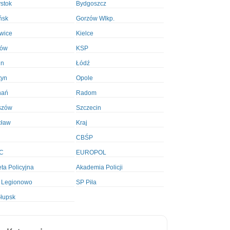
ystok
Bydgoszcz
ńsk
Gorzów Wlkp.
wice
Kielce
ków
KSP
in
Łódź
tyn
Opole
nań
Radom
szów
Szczecin
cław
Kraj
CBŚP
C
EUROPOL
ta Policyjna
Akademia Policji
 Legionowo
SP Piła
łupsk