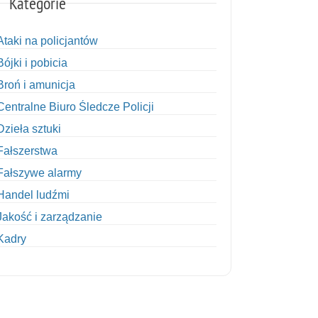
Kategorie
Ataki na policjantów
Bójki i pobicia
Broń i amunicja
Centralne Biuro Śledcze Policji
Dzieła sztuki
Fałszerstwa
Fałszywe alarmy
Handel ludźmi
Jakość i zarządzanie
Kadry
Kobiety w Policji
Korupcja
Kradzież