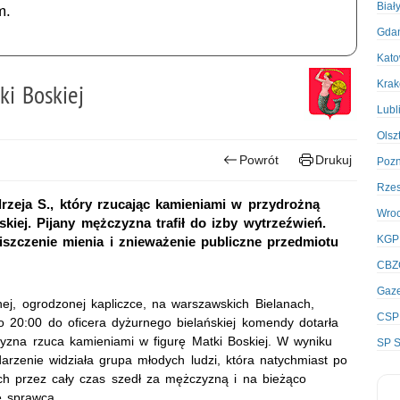
Biał
m.
Gda
Kato
Kra
ki Boskiej
Lubl
Olsz
Powrót
Drukuj
Poz
Rze
ndrzeja S., który rzucając kamieniami w przydrożną
Wro
skiej. Pijany mężczyzna trafił do izby wytrzeźwień.
KGP
szczenie mienia i znieważenie publiczne przedmiotu
CBZ
Gaze
nej, ogrodzonej kapliczce, na warszawskich Bielanach,
CSP
o 20:00 do oficera dyżurnego bielańskiej komendy dotarła
zyzna rzuca kamieniami w figurę Matki Boskiej. W wyniku
SP S
darzenie widziała grupa młodych ludzi, która natychmiast po
ich przez cały czas szedł za mężczyzną i na bieżąco
ę sprawca.