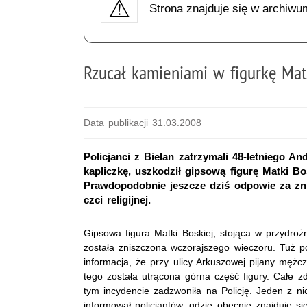
Strona znajduje się w archiwu
Rzucał kamieniami w figurkę Mat
Data publikacji 31.03.2008
Policjanci z Bielan zatrzymali 48-letniego A
kapliczkę, uszkodził gipsową figurę Matki Bo
Prawdopodobnie jeszcze dziś odpowie za zni
czci religijnej.
Gipsowa figura Matki Boskiej, stojąca w przydroż
została zniszczona wczorajszego wieczoru. Tuż p
informacja, że przy ulicy Arkuszowej pijany mężc
tego została utrącona górna część figury. Całe z
tym incydencie zadzwoniła na Policję. Jeden z n
informował policjantów, gdzie obecnie znajduje si