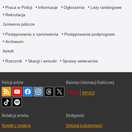
Praca w Policji
Informacje
Ogłoszenia
Listy rankingowe
Rekrutacja
Zamówienia publiczne
Postępowania o zamówienia
Postępowania podprogowe
Archiwum
Kontakt
Rzecznik
Skargi i wnioski
Sprawy weteranów
Policja
online
Biuletyn Informacji Publicznej
BIP KGP
Redakcja serwisu
Dostępność
Kontakt z redakcją
Deklaracja dostępności