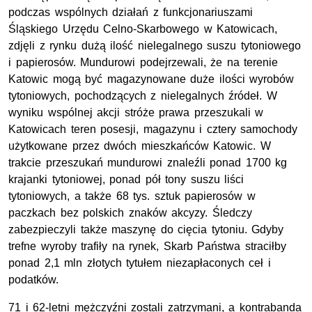
podczas wspólnych działań z funkcjonariuszami
Śląskiego Urzędu Celno-Skarbowego w Katowicach,
zdjęli z rynku dużą ilość nielegalnego suszu tytoniowego
i papierosów. Mundurowi podejrzewali, że na terenie
Katowic mogą być magazynowane duże ilości wyrobów
tytoniowych, pochodzących z nielegalnych źródeł. W
wyniku wspólnej akcji stróże prawa przeszukali w
Katowicach teren posesji, magazynu i cztery samochody
użytkowane przez dwóch mieszkańców Katowic. W
trakcie przeszukań mundurowi znaleźli ponad 1700 kg
krajanki tytoniowej, ponad pół tony suszu liści
tytoniowych, a także 68 tys. sztuk papierosów w
paczkach bez polskich znaków akcyzy. Śledczy
zabezpieczyli także maszynę do cięcia tytoniu. Gdyby
trefne wyroby trafiły na rynek, Skarb Państwa straciłby
ponad 2,1 mln złotych tytułem niezapłaconych ceł i
podatków.
71 i 62-letni mężczyźni zostali zatrzymani, a kontrabanda