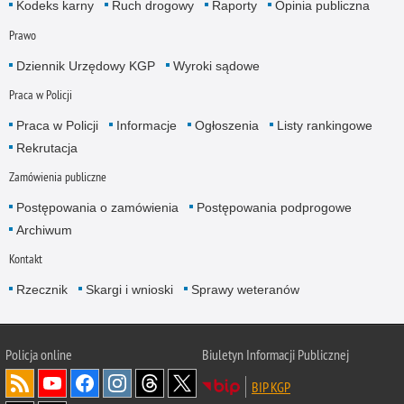
Kodeks karny
Ruch drogowy
Raporty
Opinia publiczna
Prawo
Dziennik Urzędowy KGP
Wyroki sądowe
Praca w Policji
Praca w Policji
Informacje
Ogłoszenia
Listy rankingowe
Rekrutacja
Zamówienia publiczne
Postępowania o zamówienia
Postępowania podprogowe
Archiwum
Kontakt
Rzecznik
Skargi i wnioski
Sprawy weteranów
Policja
online
Biuletyn Informacji Publicznej
BIP KGP