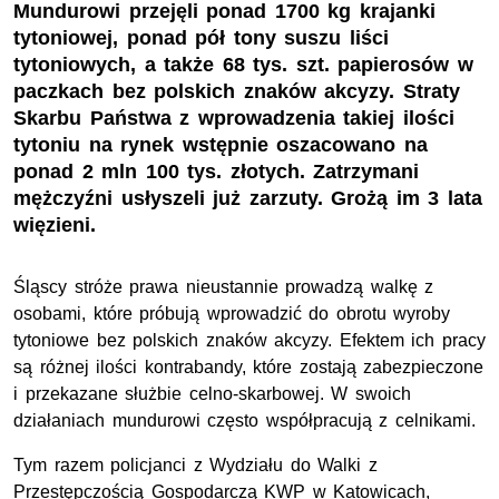
Mundurowi przejęli ponad 1700 kg krajanki
tytoniowej, ponad pół tony suszu liści
tytoniowych, a także 68 tys. szt. papierosów w
paczkach bez polskich znaków akcyzy. Straty
Skarbu Państwa z wprowadzenia takiej ilości
tytoniu na rynek wstępnie oszacowano na
ponad 2 mln 100 tys. złotych. Zatrzymani
mężczyźni usłyszeli już zarzuty. Grożą im 3 lata
więzieni.
Śląscy stróże prawa nieustannie prowadzą walkę z
osobami, które próbują wprowadzić do obrotu wyroby
tytoniowe bez polskich znaków akcyzy. Efektem ich pracy
są różnej ilości kontrabandy, które zostają zabezpieczone
i przekazane służbie celno-skarbowej. W swoich
działaniach mundurowi często współpracują z celnikami.
Tym razem policjanci z Wydziału do Walki z
Przestępczością Gospodarczą KWP w Katowicach,