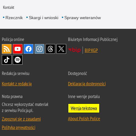
Kontakt
Rzecznik
Skargi i wnioski
Sprawy weteranów
Policja
online
Biuletyn Informacji Publicznej
BIP KGP
Redakcja serwisu
Dostępność
Kontakt z redakcją
Deklaracja dostępności
Nota prawna
Inne wersje portalu
Chcesz wykorzystać materiał
Wersja tekstowa
z serwisu Policja.pl.
About Polish Police
Zapoznaj się z zasadami
Polityka prywatności