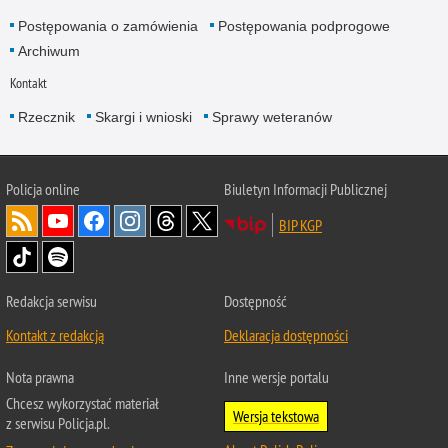
Postępowania o zamówienia
Postępowania podprogowe
Archiwum
Kontakt
Rzecznik
Skargi i wnioski
Sprawy weteranów
Policja
online
Biuletyn Informacji Publicznej
BIP KGP
Redakcja serwisu
Dostępność
Kontakt z redakcją
Deklaracja dostępności
Nota prawna
Inne wersje portalu
Chcesz wykorzystać materiał
Wersja tekstowa
z serwisu Policja.pl.