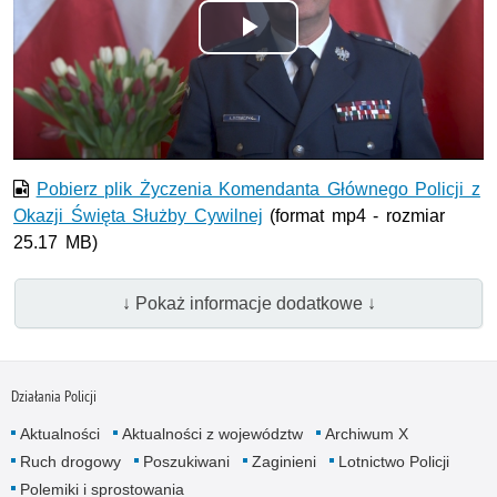
Odtwórz
wideo
Pobierz plik Życzenia Komendanta Głównego Policji z
Okazji Święta Służby Cywilnej
(format mp4 - rozmiar
25.17 MB)
↓ Pokaż informacje dodatkowe ↓
Działania Policji
Aktualności
Aktualności z województw
Archiwum X
Ruch drogowy
Poszukiwani
Zaginieni
Lotnictwo Policji
Polemiki i sprostowania