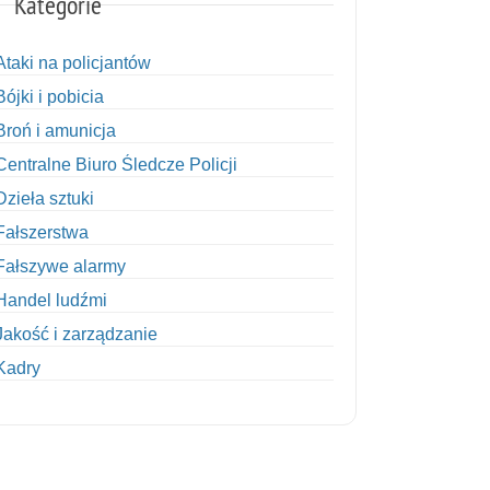
Kategorie
Ataki na policjantów
Bójki i pobicia
Broń i amunicja
Centralne Biuro Śledcze Policji
Dzieła sztuki
Fałszerstwa
Fałszywe alarmy
Handel ludźmi
Jakość i zarządzanie
Kadry
Kobiety w Policji
Korupcja
Kradzież