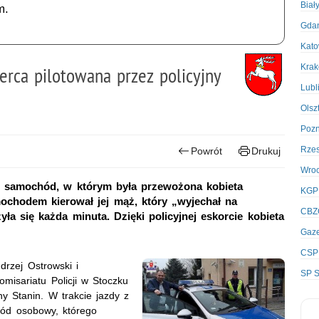
Biał
m.
Gda
Kato
Kra
erca pilotowana przez policyjny
Lubl
Olsz
Poz
Rze
Powrót
Drukuj
Wro
li samochód, w którym była przewożona kobieta
KGP
mochodem kierował jej mąż, który „wyjechał na
CBZ
ła się każda minuta. Dzięki policyjnej eskorcie kobieta
Gaze
CSP
drzej Ostrowski i
SP S
misariatu Policji w Stoczku
y Stanin. W trakcie jazdy z
hód osobowy, którego