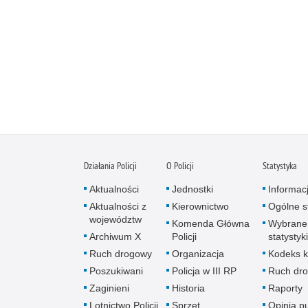
Działania Policji
O Policji
Statystyka
Aktualności
Jednostki
Informac
Aktualności z
Kierownictwo
Ogólne st
województw
Komenda Główna
Wybrane
Archiwum X
Policji
statystyki
Ruch drogowy
Organizacja
Kodeks k
Poszukiwani
Policja w III RP
Ruch dr
Zaginieni
Historia
Raporty
Lotnictwo Policji
Sprzęt
Opinia p