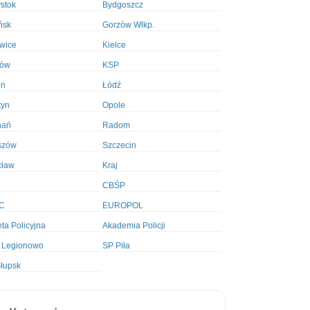
ystok
Bydgoszcz
ńsk
Gorzów Wlkp.
wice
Kielce
ków
KSP
in
Łódź
tyn
Opole
nań
Radom
szów
Szczecin
cław
Kraj
CBŚP
C
EUROPOL
ta Policyjna
Akademia Policji
 Legionowo
SP Piła
łupsk