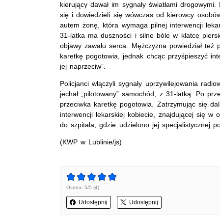
kierujący dawał im sygnały światłami drogowymi. 
się i dowiedzieli się wówczas od kierowcy osobó
autem żonę, która wymaga pilnej interwencji leka
31-latka ma duszności i silne bóle w klatce pier
objawy zawału serca. Mężczyzna powiedział też p
karetkę pogotowia, jednak chcąc przyśpieszyć int
jej naprzeciw”.
Policjanci włączyli sygnały uprzywilejowania radi
jechał „pilotowany” samochód, z 31-latką. Po prz
przeciwka karetkę pogotowia. Zatrzymując się dal
interwencji lekarskiej kobiecie, znajdującej się w
do szpitala, gdzie udzielono jej specjalistycznej 
(KWP w Lublinie/js)
Ocena: 5/5 (4)
Udostępnij
Udostępnij