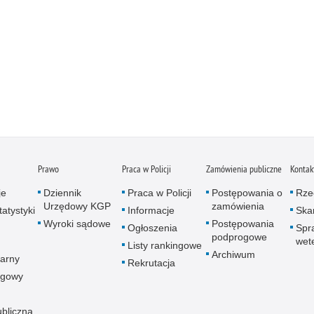
Prawo
Praca w Policji
Zamówienia publiczne
Kontak
je
Dziennik
Praca w Policji
Postępowania o
Rze
Urzędowy KGP
zamówienia
atystyki
Informacje
Skar
Wyroki sądowe
Postępowania
Ogłoszenia
Spr
podprogowe
wet
Listy rankingowe
Archiwum
arny
Rekrutacja
ogowy
ubliczna