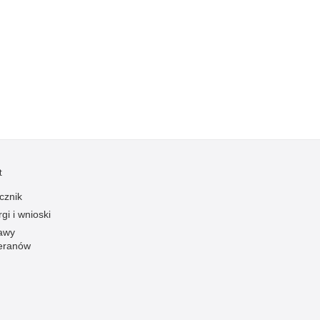
Kradzieże z włamaniem
Kultura
Logistyka, wyposażenie
Materiały wybuchowe
Nagrodzeni policjanci
Napady na banki
Napady na taksówkarzy
Napady na tiry
t
Nielegalny handel farmaceutykami
cznik
Nietrzeźwi kierujący
gi i wnioski
Nietrzeźwi opiekunowie
awy
eranów
Nietrzeźwi pracownicy
Niszczenie mienia
Nowoczesne technologie w pracy Policji
Odpowiedzialność majątkowa Policji