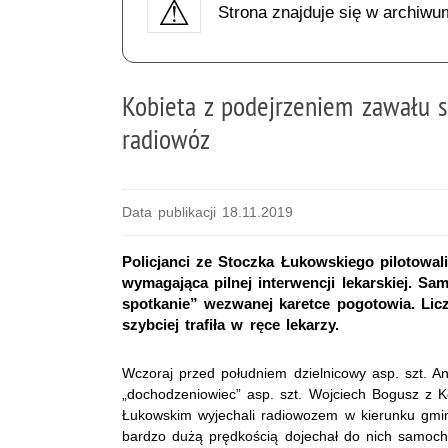
Strona znajduje się w archiwu
Kobieta z podejrzeniem zawału s
radiowóz
Data publikacji 18.11.2019
Policjanci ze Stoczka Łukowskiego pilotowa
wymagająca pilnej interwencji lekarskiej. Sa
spotkanie” wezwanej karetce pogotowia. Liczy
szybciej trafiła w ręce lekarzy.
Wczoraj przed południem dzielnicowy asp. szt. An
„dochodzeniowiec” asp. szt. Wojciech Bogusz z Ko
Łukowskim wyjechali radiowozem w kierunku gmin
bardzo dużą prędkością dojechał do nich samoc