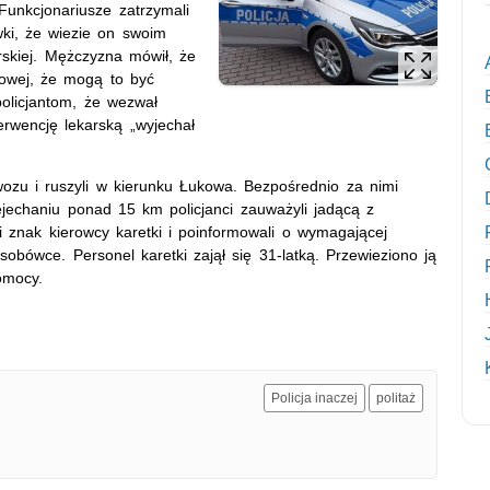
Funkcjonariusze zatrzymali
wki, że wiezie on swoim
rskiej. Mężczyzna mówił, że
siowej, że mogą to być
olicjantom, że wezwał
erwencję lekarską „wyjechał
owozu i ruszyli w kierunku Łukowa. Bezpośrednio za nimi
ejechaniu ponad 15 km policjanci zauważyli jadącą z
i znak kierowcy karetki i poinformowali o wymagającej
 osobówce. Personel karetki zajął się 31-latką. Przewieziono ją
pomocy.
Policja inaczej
politaż