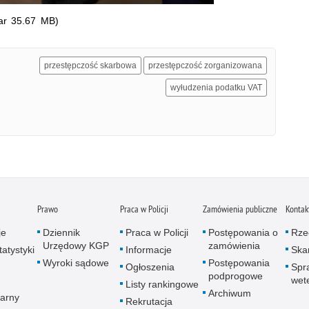
ar 35.67 MB)
przestępczość skarbowa
przestępczość zorganizowana
wyłudzenia podatku VAT
Prawo
Praca w Policji
Zamówienia publiczne
Kontak
je
Dziennik
Praca w Policji
Postępowania o
Rze
Urzędowy KGP
zamówienia
atystyki
Informacje
Skar
Wyroki sądowe
Postępowania
Ogłoszenia
Spr
podprogowe
wet
Listy rankingowe
Archiwum
arny
Rekrutacja