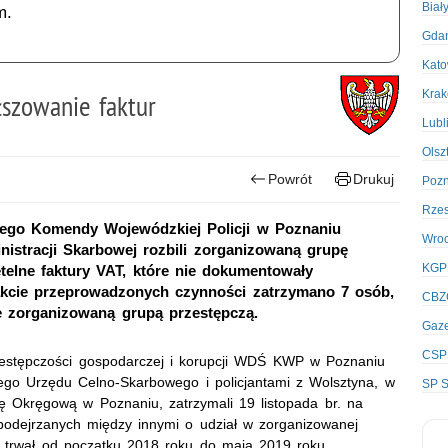
Biał
m.
Gda
Kato
Kra
szowanie faktur
Lubl
Olsz
Powrót
Drukuj
Poz
Rze
zego Komendy Wojewódzkiej Policji w Poznaniu
Wro
istracji Skarbowej rozbili zorganizowaną grupę
KGP
telne faktury VAT, które nie dokumentowały
akcie przeprowadzonych czynności zatrzymano 7 osób,
CBZ
 zorganizowaną grupą przestępczą.
Gaze
CSP
przestępczości gospodarczej i korupcji WDŚ KWP w Poznaniu
iego Urzędu Celno-Skarbowego i policjantami z Wolsztyna, w
SP S
 Okręgową w Poznaniu, zatrzymali 19 listopada br. na
 podejrzanych między innymi o udział w zorganizowanej
er trwał od początku 2018 roku do maja 2019 roku.