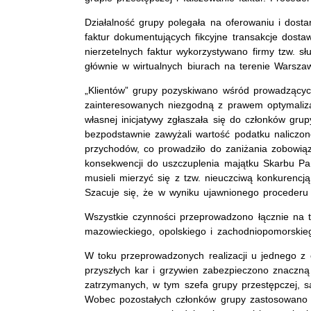
Działalność grupy polegała na oferowaniu i dost
faktur dokumentujących fikcyjne transakcje dost
nierzetelnych faktur wykorzystywano firmy tzw. s
głównie w wirtualnych biurach na terenie Warsza
„Klientów” grupy pozyskiwano wśród prowadzących
zainteresowanych niezgodną z prawem optymaliz
własnej inicjatywy zgłaszała się do członków grup
bezpodstawnie zawyżali wartość podatku naliczo
przychodów, co prowadziło do zaniżania zobowią
konsekwencji do uszczuplenia majątku Skarbu Pańs
musieli mierzyć się z tzw. nieuczciwą konkurencją
Szacuje się, że w wyniku ujawnionego procederu
Wszystkie czynności przeprowadzono łącznie na t
mazowieckiego, opolskiego i zachodniopomorskieg
W toku przeprowadzonych realizacji u jednego z 
przyszłych kar i grzywien zabezpieczono znaczn
zatrzymanych, w tym szefa grupy przestępczej, s
Wobec pozostałych członków grupy zastosowano 