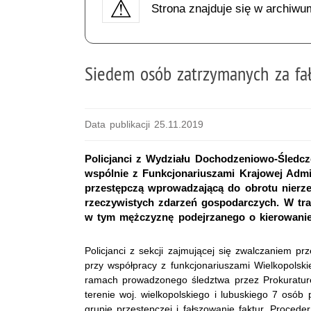
Strona znajduje się w archiwu
Siedem osób zatrzymanych za fał
Data publikacji 25.11.2019
Policjanci z Wydziału Dochodzeniowo-Śledc
wspólnie z Funkcjonariuszami Krajowej Admin
przestępczą wprowadzającą do obrotu nierze
rzeczywistych zdarzeń gospodarczych. W tr
w tym mężczyznę podejrzanego o kierowanie
Policjanci z sekcji zajmującej się zwalczaniem 
przy współpracy z funkcjonariuszami Wielkopolsk
ramach prowadzonego śledztwa przez Prokuraturę
terenie woj. wielkopolskiego i lubuskiego 7 osób
grupie przestępczej i fałszowanie faktur. Proced