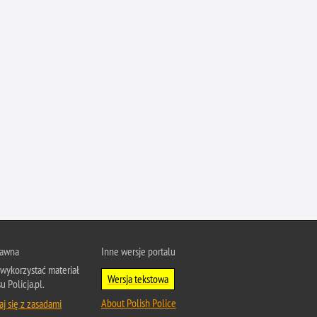
Profanacje, zbeszczeszczania
Profilaktyka
Przemoc domowa
Przemoc w szkole
Przemyt
Przestępczość alkoholowa
Przestępczość bankowa i kredytowa
Przestępczość cudzoziemców
Przestępczość farmaceutyczna
Przestępczość gospodarcza
Przestępczość internetowa
rawna
Inne wersje portalu
Przestępczość komputerowa
wykorzystać materiał
Przestępczość kryminalna
Wersja tekstowa
u Policja.pl.
Przestępczość międzynarodowa
About Polish Police
j się z zasadami