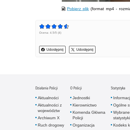
Pobierz plik
(format mp4 - rozmi
Ocena: 4.5/5 (4)
Udostępnij
Udostępnij
Działania Policji
O Policji
Statystyka
Aktualności
Jednostki
Informac
Aktualności z
Kierownictwo
Ogólne st
województw
Komenda Główna
Wybrane
Archiwum X
Policji
statystyki
Ruch drogowy
Organizacja
Kodeks k