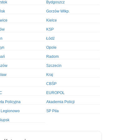
ystok
Bydgoszcz
ńsk
Gorzów Wlkp.
wice
Kielce
ków
KSP
in
Łódź
tyn
Opole
nań
Radom
szów
Szczecin
cław
Kraj
CBŚP
C
EUROPOL
ta Policyjna
Akademia Policji
 Legionowo
SP Piła
łupsk