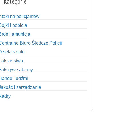
Kategorie
Ataki na policjantów
Bójki i pobicia
Broń i amunicja
Centralne Biuro Śledcze Policji
Dzieła sztuki
Fałszerstwa
Fałszywe alarmy
Handel ludźmi
Jakość i zarządzanie
Kadry
Kobiety w Policji
Korupcja
Kradzież