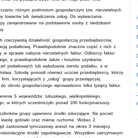
arczaniu różnym podmiotom gospodarczym tzw. nierzetelnych
awy towarów lub świadczenia usług. Do wytwarzania
łupy zarejestrowane na podstawione osoby z siedzibami
wy.
 rzeczywistą działalność gospodarczą przedsiębiorców,
acją podatkową. Prawdopodobnie znaczna część z nich z
y w sprawie nabycia nierzetelnych faktur. Odbiorcy faktur
nego, a prawdopodobnie także i kosztów uzyskania
zań podatkowych lub wyłudzania zwrotu podatku, a w
twa. Szkodę ponosili również uczciwi przedsiębiorcy, którzy
 firm, korzystających z „usług” grupy przestępczej.
 do obrotu gospodarczego wprowadzono kilka tysięcy faktur.
erenie 5 województw: lubuskiego, wielkopolskiego,
o, w których uczestniczyło ponad 100 funkcjonariuszy.
członków grupy ujawniono środki odurzające. Na poczet
ą kwotę gotówki oraz mienie ruchome. Wobec 2
ąd zastosował tymczasowy areszt na okres 3 miesięcy.
nieizolacyjne środki zapobiegawcze. Wszystkim zatrzymanym