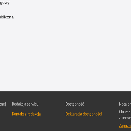
ogowy
ubliczna
znej
Redakcja serwisu
Dostępność
Nota p
Chcesz 
Kontakt z redakcją
Deklaracja dostępności
z serwis
Zapozna