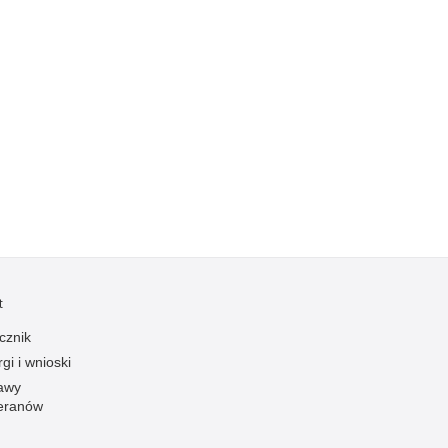
Ofiarni i odważni
Opinia publiczna
Oszustwa
Pedofilia, pornografia dziecięca
Piractwo przemysłowe
Podrabianie znaków towarowych
Pogryzienia przez psy
Polemiki i sprostowania
Policja inaczej
t
Policjant z pasją
cznik
Porwania
gi i wnioski
Pożary i podpalenia
awy
Pranie brudnych pieniędzy
eranów
Prawa człowieka