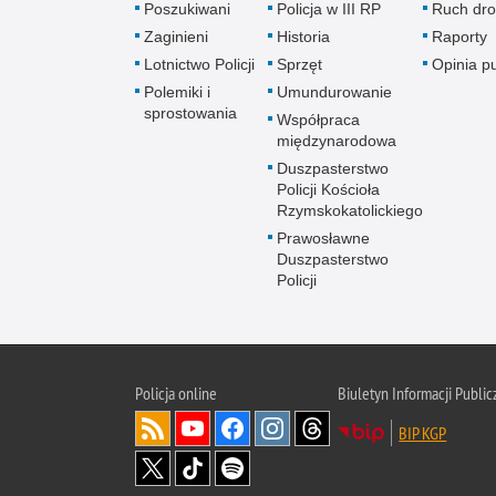
Poszukiwani
Policja w III RP
Ruch dr
Zaginieni
Historia
Raporty
Lotnictwo Policji
Sprzęt
Opinia p
Polemiki i
Umundurowanie
sprostowania
Współpraca
międzynarodowa
Duszpasterstwo
Policji Kościoła
Rzymskokatolickiego
Prawosławne
Duszpasterstwo
Policji
Policja
online
Biuletyn Informacji Public
BIP KGP