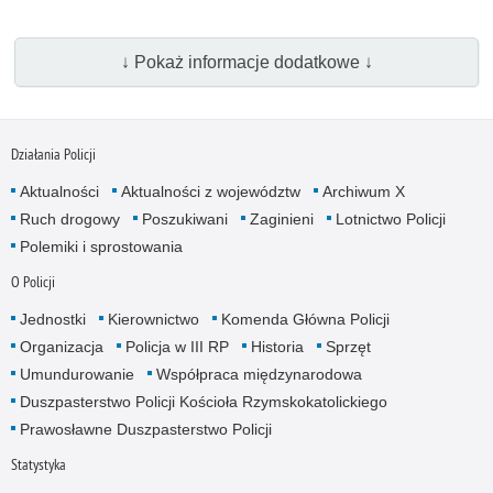
↓ Pokaż informacje dodatkowe ↓
Działania Policji
Aktualności
Aktualności z województw
Archiwum X
Ruch drogowy
Poszukiwani
Zaginieni
Lotnictwo Policji
Polemiki i sprostowania
O Policji
Jednostki
Kierownictwo
Komenda Główna Policji
Organizacja
Policja w III RP
Historia
Sprzęt
Umundurowanie
Współpraca międzynarodowa
Duszpasterstwo Policji Kościoła Rzymskokatolickiego
Prawosławne Duszpasterstwo Policji
Statystyka