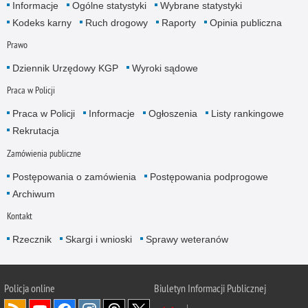
Informacje
Ogólne statystyki
Wybrane statystyki
Kodeks karny
Ruch drogowy
Raporty
Opinia publiczna
Prawo
Dziennik Urzędowy KGP
Wyroki sądowe
Praca w Policji
Praca w Policji
Informacje
Ogłoszenia
Listy rankingowe
Rekrutacja
Zamówienia publiczne
Postępowania o zamówienia
Postępowania podprogowe
Archiwum
Kontakt
Rzecznik
Skargi i wnioski
Sprawy weteranów
Policja
online
Biuletyn Informacji Publicznej