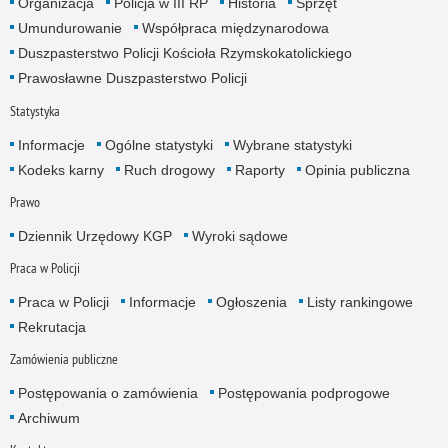
Organizacja
Policja w III RP
Historia
Sprzęt
Umundurowanie
Współpraca międzynarodowa
Duszpasterstwo Policji Kościoła Rzymskokatolickiego
Prawosławne Duszpasterstwo Policji
Statystyka
Informacje
Ogólne statystyki
Wybrane statystyki
Kodeks karny
Ruch drogowy
Raporty
Opinia publiczna
Prawo
Dziennik Urzędowy KGP
Wyroki sądowe
Praca w Policji
Praca w Policji
Informacje
Ogłoszenia
Listy rankingowe
Rekrutacja
Zamówienia publiczne
Postępowania o zamówienia
Postępowania podprogowe
Archiwum