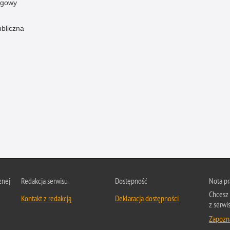
ogowy
ubliczna
znej
Redakcja serwisu
Dostępność
Nota p
Chcesz 
Kontakt z redakcją
Deklaracja dostępności
z serwis
Zapozna