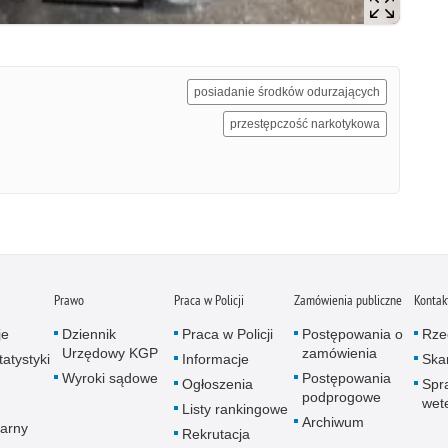
posiadanie środków odurzających
przestępczość narkotykowa
Prawo
Praca w Policji
Zamówienia publiczne
Kontak
je
Dziennik
Praca w Policji
Postępowania o
Rze
Urzędowy KGP
zamówienia
atystyki
Informacje
Skar
Wyroki sądowe
Postępowania
Ogłoszenia
Spr
podprogowe
wet
Listy rankingowe
Archiwum
arny
Rekrutacja