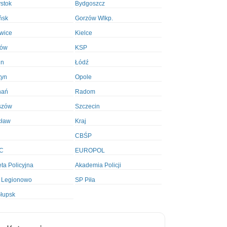
ystok
Bydgoszcz
ńsk
Gorzów Wlkp.
wice
Kielce
ków
KSP
in
Łódź
tyn
Opole
nań
Radom
szów
Szczecin
cław
Kraj
CBŚP
C
EUROPOL
ta Policyjna
Akademia Policji
 Legionowo
SP Piła
łupsk