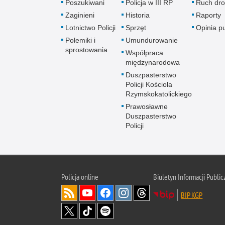
Poszukiwani
Policja w III RP
Ruch dr
Zaginieni
Historia
Raporty
Lotnictwo Policji
Sprzęt
Opinia p
Polemiki i
Umundurowanie
sprostowania
Współpraca
międzynarodowa
Duszpasterstwo
Policji Kościoła
Rzymskokatolickiego
Prawosławne
Duszpasterstwo
Policji
Policja
online
Biuletyn Informacji Public
BIP KGP