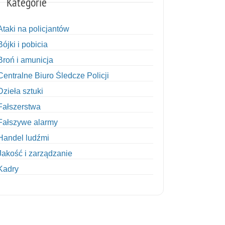
Kategorie
Ataki na policjantów
Bójki i pobicia
Broń i amunicja
Centralne Biuro Śledcze Policji
Dzieła sztuki
Fałszerstwa
Fałszywe alarmy
Handel ludźmi
Jakość i zarządzanie
Kadry
Kobiety w Policji
Korupcja
Kradzież