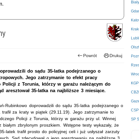
Biał
m.
Gda
Kato
Kra
ny
Lubl
Olsz
Powrót
Drukuj
Poz
Rze
oprowadzili do sądu 35-latka podejrzanego o
Wro
otropowych. Jego zatrzymanie to efekt pracy
KGP
 Policji z Torunia, którzy w garażu należącym do
d aresztował 35-latka na najbliższe 3 miesiące.
CBZ
Gaze
ruń-Rubinkowo doprowadzili do sądu 35-latka podejrzanego o
CSP
trafił za kraty w piątek (29.11.19). Jego zatrzymanie to
dczego Policji z Torunia, którzy w garażu przy ul. Winnej
SP S
z białym zbrylonym proszkiem. Wstępne testy wykazały, że
latek trafił prosto do policyjnej celi i już usłyszał zarzuty
owych. Sąd zdecydował o jego aresztowaniu na najbliższe 3