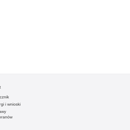
Profanacje, zbeszczeszczania
Profilaktyka
Przemoc domowa
Przemoc w szkole
Przemyt
Przestępczość alkoholowa
Przestępczość bankowa i kredytowa
Przestępczość cudzoziemców
Przestępczość farmaceutyczna
Przestępczość gospodarcza
t
Przestępczość internetowa
cznik
Przestępczość komputerowa
gi i wnioski
awy
Przestępczość kryminalna
eranów
Przestępczość międzynarodowa