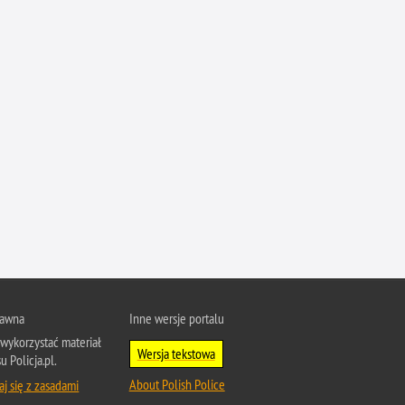
Przestępczość narkotykowa
Przestępczość nieletnich
Przestępczość paliwowa
Przestępczość przeciwko porządkowi
publicznemu
Przestępczość przeciwko prawom
autorskim
Przestępczość przeciwko środowisku
Przestępczość przeciwko zwierzętom
Przestępczość przeciwko życiu
Przestępczość samochodowa
Przestępczość seksualna
Przestępczość ubezpieczeniowa
rawna
Inne wersje portalu
wykorzystać materiał
Przewinienia w Policji
Wersja tekstowa
u Policja.pl.
Pseudokibice
About Polish Police
j się z zasadami
Rozboje