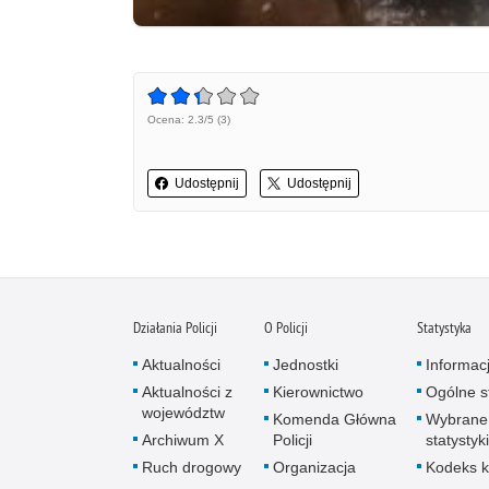
Ocena: 2.3/5 (3)
Udostępnij
Udostępnij
Działania Policji
O Policji
Statystyka
Aktualności
Jednostki
Informac
Aktualności z
Kierownictwo
Ogólne st
województw
Komenda Główna
Wybrane
Archiwum X
Policji
statystyki
Ruch drogowy
Organizacja
Kodeks k