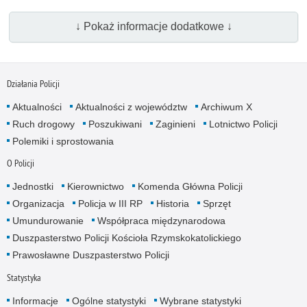
↓ Pokaż informacje dodatkowe ↓
Działania Policji
Aktualności
Aktualności z województw
Archiwum X
Ruch drogowy
Poszukiwani
Zaginieni
Lotnictwo Policji
Polemiki i sprostowania
O Policji
Jednostki
Kierownictwo
Komenda Główna Policji
Organizacja
Policja w III RP
Historia
Sprzęt
Umundurowanie
Współpraca międzynarodowa
Duszpasterstwo Policji Kościoła Rzymskokatolickiego
Prawosławne Duszpasterstwo Policji
Statystyka
Informacje
Ogólne statystyki
Wybrane statystyki