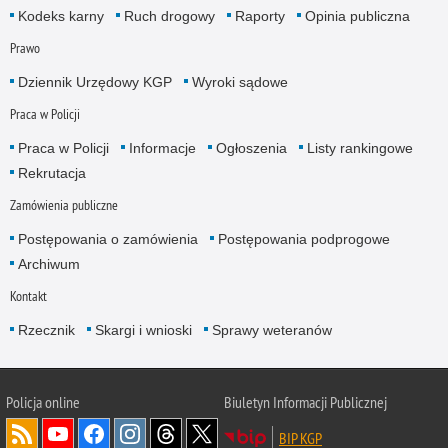
Kodeks karny
Ruch drogowy
Raporty
Opinia publiczna
Prawo
Dziennik Urzędowy KGP
Wyroki sądowe
Praca w Policji
Praca w Policji
Informacje
Ogłoszenia
Listy rankingowe
Rekrutacja
Zamówienia publiczne
Postępowania o zamówienia
Postępowania podprogowe
Archiwum
Kontakt
Rzecznik
Skargi i wnioski
Sprawy weteranów
Policja
online
Biuletyn Informacji Publicznej
BIP KGP