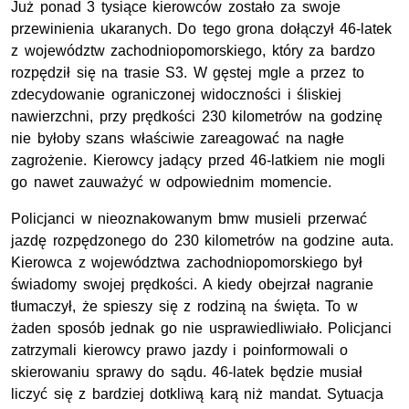
Już ponad 3 tysiące kierowców zostało za swoje
przewinienia ukaranych. Do tego grona dołączył 46-latek
z województw zachodniopomorskiego, który za bardzo
rozpędził się na trasie S3. W gęstej mgle a przez to
zdecydowanie ograniczonej widoczności i śliskiej
nawierzchni, przy prędkości 230 kilometrów na godzinę
nie byłoby szans właściwie zareagować na nagłe
zagrożenie. Kierowcy jadący przed 46-latkiem nie mogli
go nawet zauważyć w odpowiednim momencie.
Policjanci w nieoznakowanym bmw musieli przerwać
jazdę rozpędzonego do 230 kilometrów na godzine auta.
Kierowca z województwa zachodniopomorskiego był
świadomy swojej prędkości. A kiedy obejrzał nagranie
tłumaczył, że spieszy się z rodziną na święta. To w
żaden sposób jednak go nie usprawiedliwiało. Policjanci
zatrzymali kierowcy prawo jazdy i poinformowali o
skierowaniu sprawy do sądu. 46-latek będzie musiał
liczyć się z bardziej dotkliwą karą niż mandat. Sytuacja