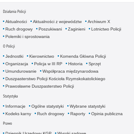
Działania Policji
Aktualności
Aktualności z województw
Archiwum X
Ruch drogowy
Poszukiwani
Zaginieni
Lotnictwo Policji
Polemiki i sprostowania
O Policji
Jednostki
Kierownictwo
Komenda Główna Policji
Organizacja
Policja w III RP
Historia
Sprzęt
Umundurowanie
Współpraca międzynarodowa
Duszpasterstwo Policji Kościoła Rzymskokatolickiego
Prawosławne Duszpasterstwo Policji
Statystyka
Informacje
Ogólne statystyki
Wybrane statystyki
Kodeks karny
Ruch drogowy
Raporty
Opinia publiczna
Prawo
Dziennik Urzędowy KGP
Wyroki sądowe