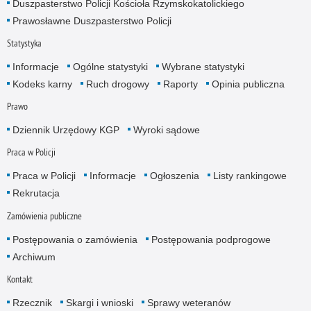
Duszpasterstwo Policji Kościoła Rzymskokatolickiego
Prawosławne Duszpasterstwo Policji
Statystyka
Informacje
Ogólne statystyki
Wybrane statystyki
Kodeks karny
Ruch drogowy
Raporty
Opinia publiczna
Prawo
Dziennik Urzędowy KGP
Wyroki sądowe
Praca w Policji
Praca w Policji
Informacje
Ogłoszenia
Listy rankingowe
Rekrutacja
Zamówienia publiczne
Postępowania o zamówienia
Postępowania podprogowe
Archiwum
Kontakt
Rzecznik
Skargi i wnioski
Sprawy weteranów