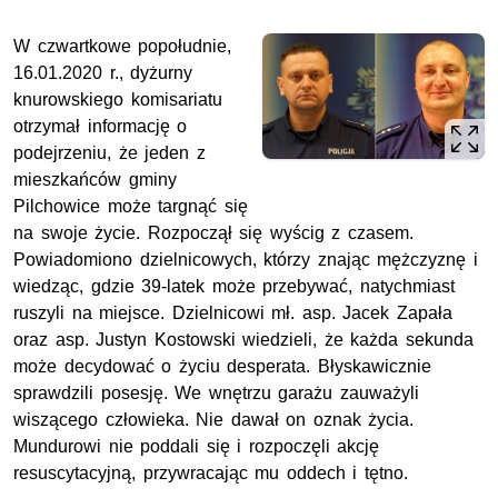
W czwartkowe popołudnie,
16.01.2020 r., dyżurny
knurowskiego komisariatu
otrzymał informację o
podejrzeniu, że jeden z
mieszkańców gminy
Pilchowice może targnąć się
na swoje życie. Rozpoczął się wyścig z czasem.
Powiadomiono dzielnicowych, którzy znając mężczyznę i
wiedząc, gdzie 39-latek może przebywać, natychmiast
ruszyli na miejsce. Dzielnicowi mł. asp. Jacek Zapała
oraz asp. Justyn Kostowski wiedzieli, że każda sekunda
może decydować o życiu desperata. Błyskawicznie
sprawdzili posesję. We wnętrzu garażu zauważyli
wiszącego człowieka. Nie dawał on oznak życia.
Mundurowi nie poddali się i rozpoczęli akcję
resuscytacyjną, przywracając mu oddech i tętno.