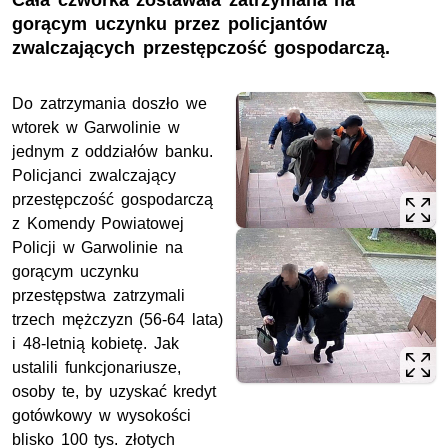
Cała czwórka zostawała zatrzymana na
gorącym uczynku przez policjantów
zwalczających przestępczość gospodarczą.
Do zatrzymania doszło we
wtorek w Garwolinie w
jednym z oddziałów banku.
Policjanci zwalczający
przestępczość gospodarczą
z Komendy Powiatowej
Policji w Garwolinie na
gorącym uczynku
przestępstwa zatrzymali
trzech mężczyzn (56-64 lata)
i 48-letnią kobietę. Jak
ustalili funkcjonariusze,
osoby te, by uzyskać kredyt
gotówkowy w wysokości
blisko 100 tys. złotych