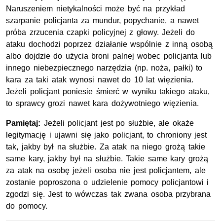
Naruszeniem nietykalności może być na przykład
szarpanie policjanta za mundur, popychanie, a nawet
próba zrzucenia czapki policyjnej z głowy. Jeżeli do
ataku dochodzi poprzez działanie wspólnie z inną osobą
albo dojdzie do użycia broni palnej wobec policjanta lub
innego niebezpiecznego narzędzia (np. noża, pałki) to
kara za taki atak wynosi nawet do 10 lat więzienia.
Jeżeli policjant poniesie śmierć w wyniku takiego ataku,
to sprawcy grozi nawet kara dożywotniego więzienia.
Pamiętaj:
Jeżeli policjant jest po służbie, ale okaże
legitymację i ujawni się jako policjant, to chroniony jest
tak, jakby był na służbie. Za atak na niego grożą takie
same kary, jakby był na służbie. Takie same kary grożą
za atak na osobę jeżeli osoba nie jest policjantem, ale
zostanie poproszona o udzielenie pomocy policjantowi i
zgodzi się. Jest to wówczas tak zwana osoba przybrana
do pomocy.