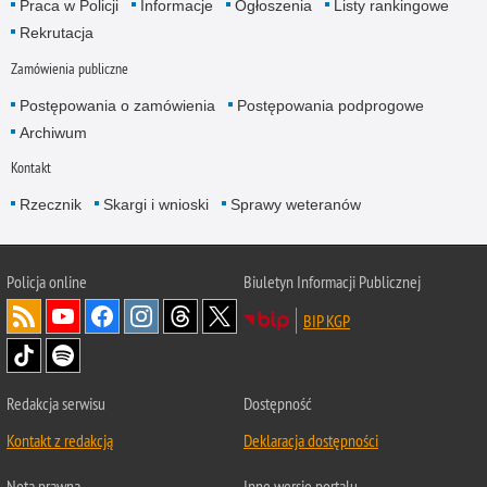
Praca w Policji
Informacje
Ogłoszenia
Listy rankingowe
Rekrutacja
Zamówienia publiczne
Postępowania o zamówienia
Postępowania podprogowe
Archiwum
Kontakt
Rzecznik
Skargi i wnioski
Sprawy weteranów
Policja
online
Biuletyn Informacji Publicznej
BIP KGP
Redakcja serwisu
Dostępność
Kontakt z redakcją
Deklaracja dostępności
Nota prawna
Inne wersje portalu