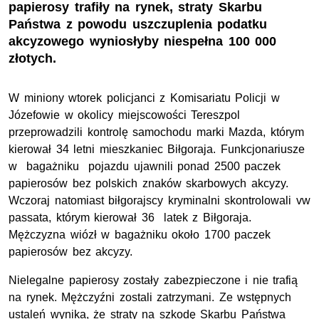
papierosy trafiły na rynek, straty Skarbu
Państwa z powodu uszczuplenia podatku
akcyzowego wyniosłyby niespełna 100 000
złotych.
W miniony wtorek policjanci z Komisariatu Policji w
Józefowie w okolicy miejscowości Tereszpol
przeprowadzili kontrolę samochodu marki Mazda, którym
kierował 34 letni mieszkaniec Biłgoraja. Funkcjonariusze
w bagażniku pojazdu ujawnili ponad 2500 paczek
papierosów bez polskich znaków skarbowych akcyzy.
Wczoraj natomiast biłgorajscy kryminalni skontrolowali vw
passata, którym kierował 36 latek z Biłgoraja.
Mężczyzna wiózł w bagażniku około 1700 paczek
papierosów bez akcyzy.
Nielegalne papierosy zostały zabezpieczone i nie trafią
na rynek. Mężczyźni zostali zatrzymani. Ze wstępnych
ustaleń wynika, że straty na szkodę Skarbu Państwa