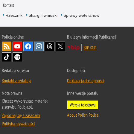
Kontakt
Rzecznik
Skargi i wnioski
Sprawy weteranów
Policja
online
Biuletyn Informacji Publicznej
BIP KGP
Redakcja serwisu
Dostępność
Kontakt z redakcją
Deklaracja dostępności
Nota prawna
Inne wersje portalu
Chcesz wykorzystać materiał
Wersja tekstowa
z serwisu Policja.pl.
About Polish Police
Zapoznaj się z zasadami
Polityka prywatności