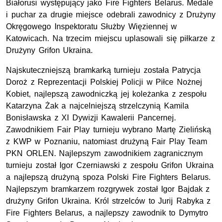
Białorusi występujący jako Fire Fighters Belarus. Medale
i puchar za drugie miejsce odebrali zawodnicy z Drużyny
Okręgowego Inspektoratu Służby Więziennej w
Katowicach. Na trzecim miejscu uplasowali się piłkarze z
Drużyny Grifon Ukraina.
Najskuteczniejszą bramkarką turnieju została Patrycja
Doroż z Reprezentacji Polskiej Policji w Piłce Nożnej
Kobiet, najlepszą zawodniczką jej koleżanka z zespołu
Katarzyna Żak a najcelniejszą strzelczynią Kamila
Bonisławska z XI Dywizji Kawalerii Pancernej.
Zawodnikiem Fair Play turnieju wybrano Martę Zielińską
z KWP w Poznaniu, natomiast drużyną Fair Play Team
PKN ORLEN. Najlepszym zawodnikiem zagranicznym
turnieju został Igor Czerniawski z zespołu Grifon Ukraina
a najlepszą drużyną spoza Polski Fire Fighters Belarus.
Najlepszym bramkarzem rozgrywek został Igor Bajdak z
drużyny Grifon Ukraina. Król strzelców to Jurij Rabyka z
Fire Fighters Belarus, a najlepszy zawodnik to Dymytro