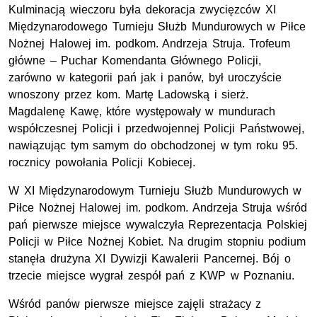
Kulminacją wieczoru była dekoracja zwycięzców XI
Międzynarodowego Turnieju Służb Mundurowych w Piłce
Nożnej Halowej im. podkom. Andrzeja Struja. Trofeum
główne – Puchar Komendanta Głównego Policji,
zarówno w kategorii pań jak i panów, był uroczyście
wnoszony przez kom. Martę Ladowską i sierż.
Magdalenę Kawę, które występowały w mundurach
współczesnej Policji i przedwojennej Policji Państwowej,
nawiązując tym samym do obchodzonej w tym roku 95.
rocznicy powołania Policji Kobiecej.
W XI Międzynarodowym Turnieju Służb Mundurowych w
Piłce Nożnej Halowej im. podkom. Andrzeja Struja wśród
pań pierwsze miejsce wywalczyła Reprezentacja Polskiej
Policji w Piłce Nożnej Kobiet. Na drugim stopniu podium
stanęła drużyna XI Dywizji Kawalerii Pancernej. Bój o
trzecie miejsce wygrał zespół pań z KWP w Poznaniu.
Wśród panów pierwsze miejsce zajęli strażacy z