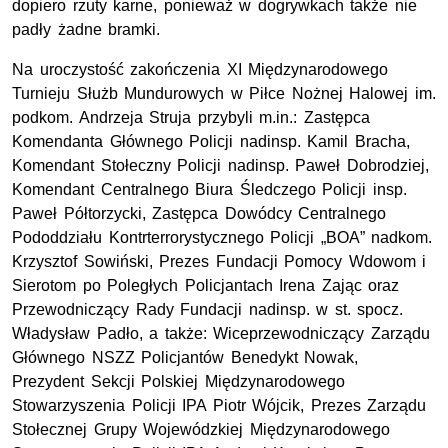
dopiero rzuty karne, ponieważ w dogrywkach także nie
padły żadne bramki.
Na uroczystość zakończenia XI Międzynarodowego
Turnieju Służb Mundurowych w Piłce Nożnej Halowej im.
podkom. Andrzeja Struja przybyli m.in.: Zastępca
Komendanta Głównego Policji nadinsp. Kamil Bracha,
Komendant Stołeczny Policji nadinsp. Paweł Dobrodziej,
Komendant Centralnego Biura Śledczego Policji insp.
Paweł Półtorzycki, Zastępca Dowódcy Centralnego
Pododdziału Kontrterrorystycznego Policji „BOA” nadkom.
Krzysztof Sowiński, Prezes Fundacji Pomocy Wdowom i
Sierotom po Poległych Policjantach Irena Zając oraz
Przewodniczący Rady Fundacji nadinsp. w st. spocz.
Władysław Padło, a także: Wiceprzewodniczący Zarządu
Głównego NSZZ Policjantów Benedykt Nowak,
Prezydent Sekcji Polskiej Międzynarodowego
Stowarzyszenia Policji IPA Piotr Wójcik, Prezes Zarządu
Stołecznej Grupy Wojewódzkiej Międzynarodowego