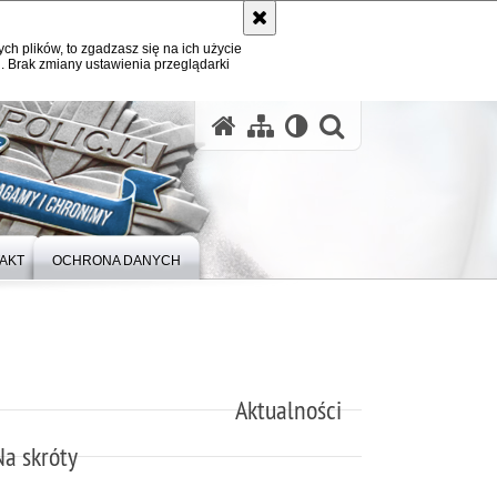
ych plików, to zgadzasz się na ich użycie
. Brak zmiany ustawienia przeglądarki
otwórz wysz
AKT
OCHRONA DANYCH
Aktualności
Na skróty