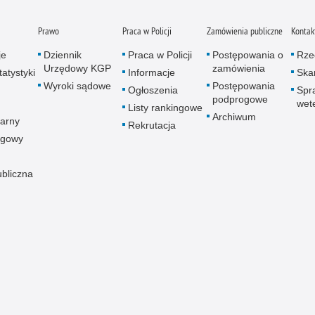
Prawo
Praca w Policji
Zamówienia publiczne
Kontak
je
Dziennik
Praca w Policji
Postępowania o
Rze
Urzędowy KGP
zamówienia
atystyki
Informacje
Skar
Wyroki sądowe
Postępowania
Ogłoszenia
Spr
podprogowe
wet
Listy rankingowe
Archiwum
arny
Rekrutacja
ogowy
ubliczna