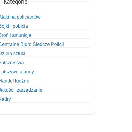
Kategorie
Ataki na policjantów
Bójki i pobicia
Broń i amunicja
Centralne Biuro Śledcze Policji
Dzieła sztuki
Fałszerstwa
Fałszywe alarmy
Handel ludźmi
Jakość i zarządzanie
Kadry
Kobiety w Policji
Korupcja
Kradzież