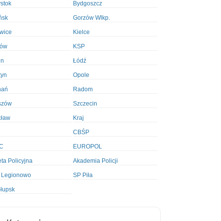
ystok
Bydgoszcz
ńsk
Gorzów Wlkp.
wice
Kielce
ków
KSP
in
Łódź
tyn
Opole
nań
Radom
szów
Szczecin
cław
Kraj
CBŚP
C
EUROPOL
ta Policyjna
Akademia Policji
 Legionowo
SP Piła
łupsk