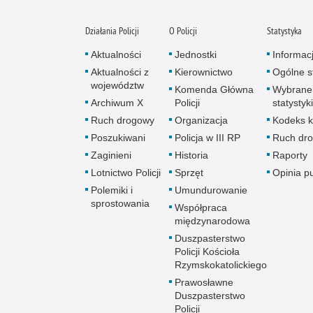
Działania Policji
O Policji
Statystyka
Aktualności
Jednostki
Informac
Aktualności z
Kierownictwo
Ogólne st
województw
Komenda Główna
Wybrane
Archiwum X
Policji
statystyki
Ruch drogowy
Organizacja
Kodeks k
Poszukiwani
Policja w III RP
Ruch dr
Zaginieni
Historia
Raporty
Lotnictwo Policji
Sprzęt
Opinia p
Polemiki i
Umundurowanie
sprostowania
Współpraca
międzynarodowa
Duszpasterstwo
Policji Kościoła
Rzymskokatolickiego
Prawosławne
Duszpasterstwo
Policji