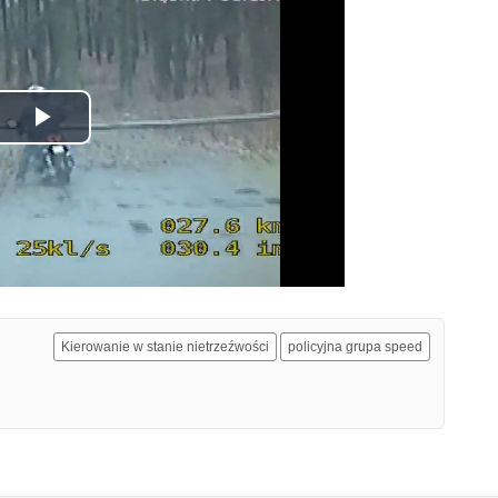
Odtwórz
wideo
Kierowanie w stanie nietrzeźwości
policyjna grupa speed