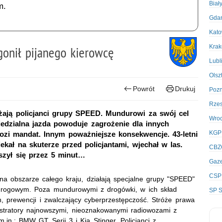
Biał
m.
Gda
Kato
Kra
gonił pijanego kierowcę
Lubl
Olsz
Powrót
Drukuj
Poz
Rze
żają policjanci grupy SPEED. Mundurowi za swój cel
Wro
iedzialna jazda powoduje zagrożenie dla innych
KGP
zi mandat. Innym poważniejsze konsekwencje. 43-letni
ekał na skuterze przed policjantami, wjechał w las.
CBZ
eszył się przez 5 minut…
Gaze
CSP
a obszarze całego kraju, działają specjalne grupy "SPEED"
drogowym. Poza mundurowymi z drogówki, w ich skład
SP S
, prewencji i zwalczający cyberprzestępczość. Stróże prawa
stratory najnowszymi, nieoznakowanymi radiowozami z
.in.: BMW GT Serii 3 i Kia Stinger. Policjanci z