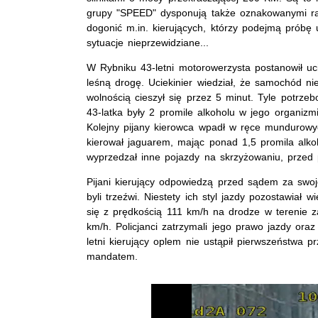
grupy "SPEED" dysponują także oznakowanymi r
dogonić m.in. kierujących, którzy podejmą próbę u
sytuacje nieprzewidziane...
W Rybniku 43-letni motorowerzysta postanowił uc
leśną drogę. Uciekinier wiedział, że samochód n
wolnością cieszył się przez 5 minut. Tyle potrzeb
43-latka były 2 promile alkoholu w jego organiz
Kolejny pijany kierowca wpadł w ręce mundurowy
kierował jaguarem, mając ponad 1,5 promila alk
wyprzedzał inne pojazdy na skrzyżowaniu, przed pr
Pijani kierujący odpowiedzą przed sądem za swoje
byli trzeźwi. Niestety ich styl jazdy pozostawiał
się z prędkością 111 km/h na drodze w terenie 
km/h. Policjanci zatrzymali jego prawo jazdy or
letni kierujący oplem nie ustąpił pierwszeństwa 
mandatem.