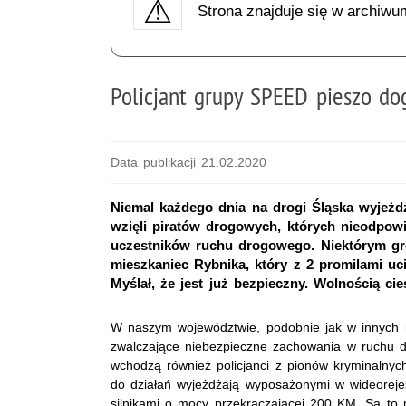
Strona znajduje się w archiwu
Policjant grupy SPEED pieszo do
Data publikacji 21.02.2020
Niemal każdego dnia na drogi Śląska wyjeżd
wzięli piratów drogowych, których nieodpow
uczestników ruchu drogowego. Niektórym gro
mieszkaniec Rybnika, który z 2 promilami uci
Myślał, że jest już bezpieczny. Wolnością ci
W naszym województwie, podobnie jak w innych n
zwalczające niebezpieczne zachowania w ruchu 
wchodzą również policjanci z pionów kryminalnych
do działań wyjeżdżają wyposażonymi w wideoreje
silnikami o mocy przekraczającej 200 KM. Są to m