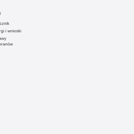
Ofiarni i odważni
t
Opinia publiczna
cznik
Oszustwa
gi i wnioski
Pedofilia, pornografia dziecięca
awy
eranów
Piractwo przemysłowe
Podrabianie znaków towarowych
Pogryzienia przez psy
Polemiki i sprostowania
Policja inaczej
Policjant z pasją
Porwania
Pożary i podpalenia
Pranie brudnych pieniędzy
Prawa człowieka