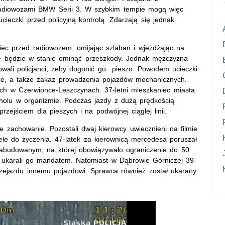
adiowozami BMW Serii 3. W szybkim tempie mogą więc
cieczki przed policyjną kontrolą. Zdarzają się jednak
iec przed radiowozem, omijając szlaban i wjeżdżając na
ie będzie w stanie ominąć przeszkody. Jednak mężczyzna
owali policjanci, żeby dogonić go...pieszo. Powodem ucieczki
mie, a także zakaz prowadzenia pojazdów mechanicznych.
ch w Czerwionce-Leszczynach. 37-letni mieszkaniec miasta
oholu w organizmie. Podczas jazdy z dużą prędkością
zejściem dla pieszych i na podwójnej ciągłej linii.
 zachowanie. Pozostali dwaj kierowcy uwiecznieni na filmie
 wiele do życzenia. 47-latek za kierownicą mercedesa poruszał
zabudowanym, na której obowiązywało ograniczenie do 50
az ukarali go mandatem. Natomiast w Dąbrowie Górniczej 39-
przejazdu innemu pojazdowi. Sprawca również został ukarany