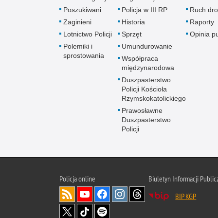
Poszukiwani
Policja w III RP
Ruch dr
Zaginieni
Historia
Raporty
Lotnictwo Policji
Sprzęt
Opinia p
Polemiki i
Umundurowanie
sprostowania
Współpraca
międzynarodowa
Duszpasterstwo
Policji Kościoła
Rzymskokatolickiego
Prawosławne
Duszpasterstwo
Policji
Policja
online
Biuletyn Informacji Public
BIP KGP