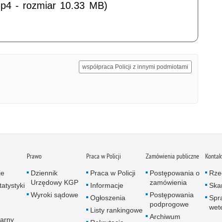
p4 - rozmiar 10.33 MB)
współpraca Policji z innymi podmiotami
Prawo
Praca w Policji
Zamówienia publiczne
Kontak
je
Dziennik
Praca w Policji
Postępowania o
Rze
Urzędowy KGP
zamówienia
atystyki
Informacje
Skar
Wyroki sądowe
Postępowania
Ogłoszenia
Spr
podprogowe
wet
Listy rankingowe
Archiwum
arny