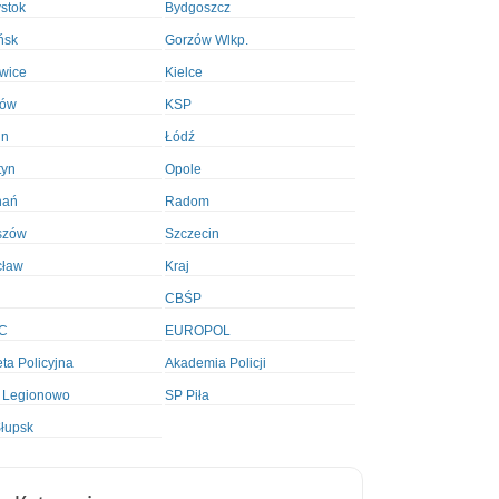
ystok
Bydgoszcz
ńsk
Gorzów Wlkp.
wice
Kielce
ków
KSP
in
Łódź
tyn
Opole
nań
Radom
szów
Szczecin
cław
Kraj
CBŚP
C
EUROPOL
ta Policyjna
Akademia Policji
 Legionowo
SP Piła
łupsk