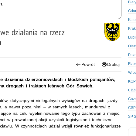
Biał
m.
Gda
Kato
Kra
we działania na rzecz
Lubl
h
Olsz
Poz
Rze
Powrót
Drukuj
Wro
ziałania dzierżoniowskich i kłodzkich policjantów,
KGP
na drogach i traktach leśnych Gór Sowich.
CBZ
Gaze
ntów, dotyczącymi nielegalnych wyścigów na drogach, jazdy
ch, a nawet poza nimi – w samych lasach, mundurowi z
CSP
 mające na celu wyeliminowanie tego typu zachowań z miejsc,
SP S
nci w prowadzonej akcji uzyskali logistyczne i techniczne
ławiu. W czynnościach udział wzięli również funkcjonariusze