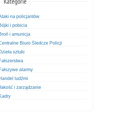
Kategorie
Ataki na policjantów
Bójki i pobicia
Broń i amunicja
Centralne Biuro Śledcze Policji
Dzieła sztuki
Fałszerstwa
Fałszywe alarmy
Handel ludźmi
Jakość i zarządzanie
Kadry
Kobiety w Policji
Korupcja
Kradzież