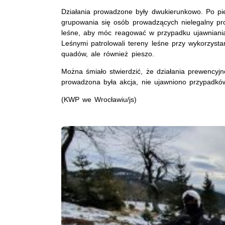
Działania prowadzone były dwukierunkowo. Po p
grupowania się osób prowadzących nielegalny proc
leśne, aby móc reagować w przypadku ujawniania
Leśnymi patrolowali tereny leśne przy wykorzyst
quadów, ale również pieszo.
Można śmiało stwierdzić, że działania prewencyj
prowadzona była akcja, nie ujawniono przypadkó
(KWP we Wrocławiu/js)