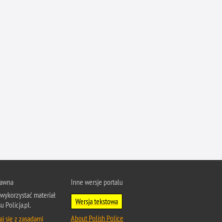
Ruch Drogowy
Samobójstwa
Sport
Stalking
Statystyka
Szkolenia i ćwiczenia
Terroryzm
Unia Europejska
Uprowadzenia
Uroczystości
Utonięcia
Współpraca międzynarodowa
rawna
Inne wersje portalu
wykorzystać materiał
Współpraca Policji z innymi podmiotami
Wersja tekstowa
u Policja.pl.
Wykroczenia
About Polish Police
j się z zasadami