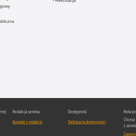
Rekrutacja
ogowy
ubliczna
znej
Redakcja serwisu
Dostępność
Nota p
Chcesz 
Kontakt z redakcją
Deklaracja dostępności
z serwis
Zapozna