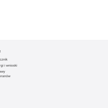
Kradzieże z włamaniem
Kultura
Logistyka, wyposażenie
Materiały wybuchowe
Nagrodzeni policjanci
Napady na banki
Napady na taksówkarzy
t
Napady na tiry
cznik
Nielegalny handel farmaceutykami
gi i wnioski
Nietrzeźwi kierujący
awy
eranów
Nietrzeźwi opiekunowie
Nietrzeźwi pracownicy
Niszczenie mienia
Nowoczesne technologie w pracy Policji
Odpowiedzialność majątkowa Policji