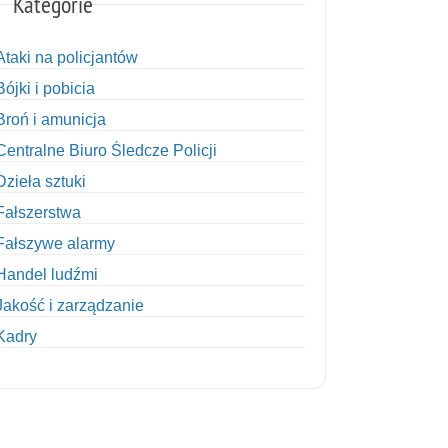
Kategorie
Ataki na policjantów
Bójki i pobicia
Broń i amunicja
Centralne Biuro Śledcze Policji
Dzieła sztuki
Fałszerstwa
Fałszywe alarmy
Handel ludźmi
Jakość i zarządzanie
Kadry
Kobiety w Policji
Korupcja
Kradzież