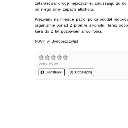
zatarasował drogę mężczyźnie, zmuszając go do 
od niego silny zapach alkoholu.
Wezwany na miejsce patrol policji poddał motorow
organizmie ponad 2 promile alkoholu. Teraz odp
kara do 2 lat pozbawienia wolności.
(KWP w Bydgoszczy/js)
Ocena: 0/5 (0)
Udostępnij
Udostępnij