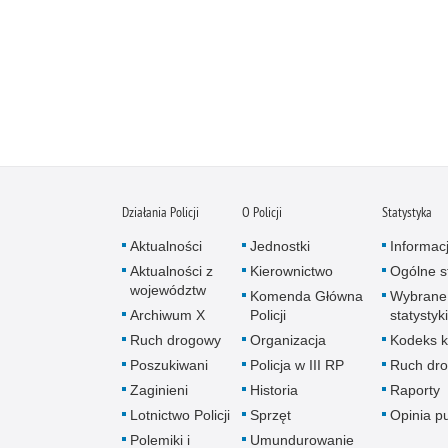
Działania Policji
O Policji
Statystyka
Aktualności
Jednostki
Informac
Aktualności z
Kierownictwo
Ogólne st
województw
Komenda Główna
Wybrane
Archiwum X
Policji
statystyki
Ruch drogowy
Organizacja
Kodeks k
Poszukiwani
Policja w III RP
Ruch dr
Zaginieni
Historia
Raporty
Lotnictwo Policji
Sprzęt
Opinia p
Polemiki i
Umundurowanie