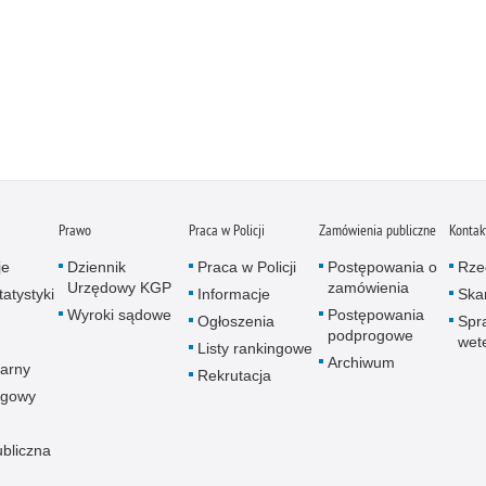
Prawo
Praca w Policji
Zamówienia publiczne
Kontak
je
Dziennik
Praca w Policji
Postępowania o
Rze
Urzędowy KGP
zamówienia
atystyki
Informacje
Skar
Wyroki sądowe
Postępowania
Ogłoszenia
Spr
podprogowe
wet
Listy rankingowe
Archiwum
arny
Rekrutacja
ogowy
ubliczna