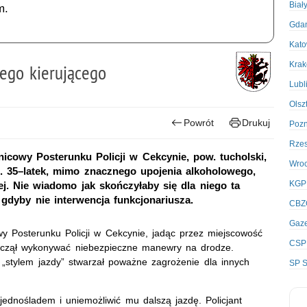
Biał
m.
Gda
Kato
Kra
nego kierującego
Lubl
Olsz
Powrót
Drukuj
Poz
Rze
lnicowy Posterunku Policji w Cekcynie, pow. tucholski,
Wro
ę. 35–latek, mimo znacznego upojenia alkoholowego,
KGP
j. Nie wiadomo jak skończyłaby się dla niego ta
 gdyby nie interwencja funkcjonariusza.
CBZ
Gaze
owy Posterunku Policji w Cekcynie, jadąc przez miejscowość
CSP
aczął wykonywać niebezpieczne manewry na drodze.
 „stylem jazdy” stwarzał poważne zagrożenie dla innych
SP S
jednośladem i uniemożliwić mu dalszą jazdę. Policjant