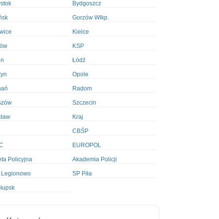
ystok
Bydgoszcz
ńsk
Gorzów Wlkp.
wice
Kielce
ków
KSP
in
Łódź
tyn
Opole
nań
Radom
szów
Szczecin
cław
Kraj
CBŚP
C
EUROPOL
ta Policyjna
Akademia Policji
 Legionowo
SP Piła
łupsk