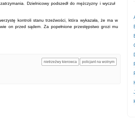
zatrzymania. Dzielnicowy podszedł do mężczyzny i wyczuł
erzystę kontroli stanu trzeźwości, która wykazała, że ma w
owie on przed sądem. Za popełnione przestępstwo grozi mu
nietrzeźwy kierowca
policjant na wolnym