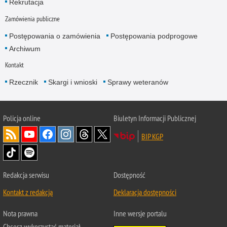
Rekrutacja
Zamówienia publiczne
Postępowania o zamówienia
Postępowania podprogowe
Archiwum
Kontakt
Rzecznik
Skargi i wnioski
Sprawy weteranów
Policja
online
Biuletyn Informacji Publicznej
BIP KGP
Redakcja serwisu
Dostępność
Kontakt z redakcją
Deklaracja dostępności
Nota prawna
Inne wersje portalu
Chcesz wykorzystać materiał