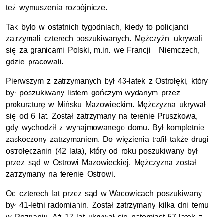
też wymuszenia rozbójnicze.
Tak było w ostatnich tygodniach, kiedy to policjanci
zatrzymali czterech poszukiwanych. Mężczyźni ukrywali
się za granicami Polski, m.in. we Francji i Niemczech,
gdzie pracowali.
Pierwszym z zatrzymanych był 43-latek z Ostrołęki, który
był poszukiwany listem gończym wydanym przez
prokuraturę w Mińsku Mazowieckim. Mężczyzna ukrywał
się od 6 lat. Został zatrzymany na terenie Pruszkowa,
gdy wychodził z wynajmowanego domu. Był kompletnie
zaskoczony zatrzymaniem. Do więzienia trafił także drugi
ostrołęczanin (42 lata), który od roku poszukiwany był
przez sąd w Ostrowi Mazowieckiej. Mężczyzna został
zatrzymany na terenie Ostrowi.
Od czterech lat przez sąd w Wadowicach poszukiwany
był 41-letni radomianin. Został zatrzymany kilka dni temu
w Poznaniu. Aż 17 lat ukrywał się natomiast 57-latek z