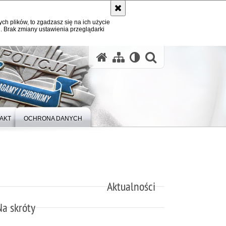
ych plików, to zgadzasz się na ich użycie
. Brak zmiany ustawienia przeglądarki
otwórz wysz
AKT
OCHRONA DANYCH
Aktualności
Na skróty