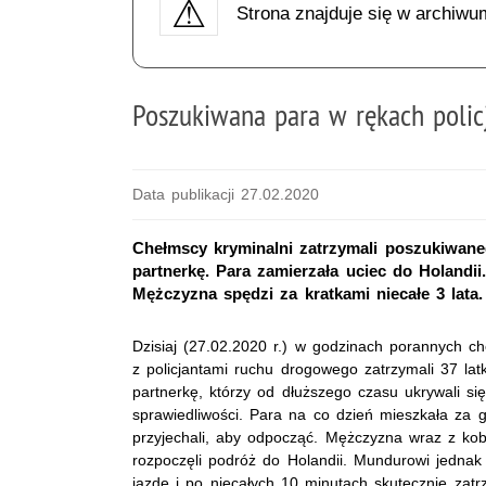
Strona znajduje się w archiwu
Poszukiwana para w rękach poli
Data publikacji 27.02.2020
Chełmscy kryminalni zatrzymali poszukiwane
partnerkę. Para zamierzała uciec do Holandii
Mężczyzna spędzi za kratkami niecałe 3 lata.
Dzisiaj (27.02.2020 r.) w godzinach porannych ch
z policjantami ruchu drogowego zatrzymali 37 lat
partnerkę, którzy od dłuższego czasu ukrywali s
sprawiedliwości. Para na co dzień mieszkała za g
przyjechali, aby odpocząć. Mężczyzna wraz z kobie
rozpoczęli podróż do Holandii. Mundurowi jednak 
jazdę i po niecałych 10 minutach skutecznie zatr