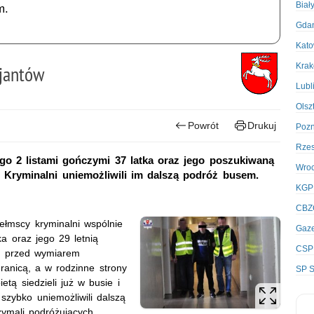
Biał
m.
Gda
Kato
Kra
cjantów
Lubl
Olsz
Powrót
Drukuj
Poz
Rze
go 2 listami gończymi 37 latka oraz jego poszukiwaną
Wro
. Kryminalni uniemożliwili im dalszą podróż busem.
KGP
CBZ
ełmscy kryminalni wspólnie
Gaze
ka oraz jego 29 letnią
CSP
ię przed wymiarem
ranicą, a w rodzinne strony
SP S
tą siedzieli już w busie i
szybko uniemożliwili dalszą
zymali podróżujących.