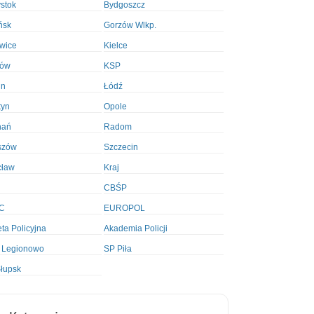
ystok
Bydgoszcz
ńsk
Gorzów Wlkp.
wice
Kielce
ków
KSP
in
Łódź
tyn
Opole
nań
Radom
szów
Szczecin
cław
Kraj
CBŚP
C
EUROPOL
ta Policyjna
Akademia Policji
 Legionowo
SP Piła
łupsk