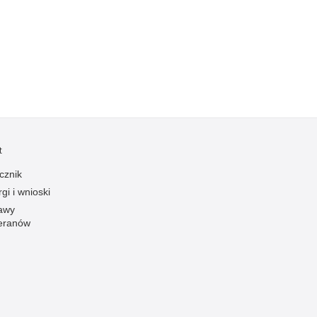
Kradzieże z włamaniem
Kultura
Logistyka, wyposażenie
Materiały wybuchowe
Nagrodzeni policjanci
Napady na banki
Napady na taksówkarzy
t
Napady na tiry
cznik
Nielegalny handel farmaceutykami
gi i wnioski
Nietrzeźwi kierujący
awy
eranów
Nietrzeźwi opiekunowie
Nietrzeźwi pracownicy
Niszczenie mienia
Nowoczesne technologie w pracy Policji
Odpowiedzialność majątkowa Policji