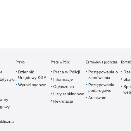
Prawo
Praca w Policji
Zamówienia publiczne
Kontak
je
Dziennik
Praca w Policji
Postępowania o
Rze
Urzędowy KGP
zamówienia
atystyki
Informacje
Skar
Wyroki sądowe
Postępowania
Ogłoszenia
Spr
podprogowe
wet
Listy rankingowe
Archiwum
arny
Rekrutacja
ogowy
ubliczna