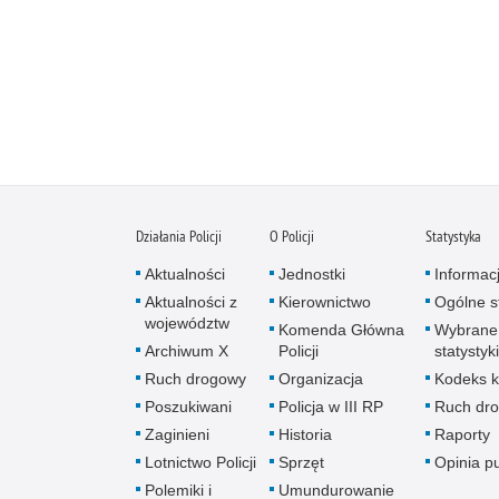
Działania Policji
O Policji
Statystyka
Aktualności
Jednostki
Informac
Aktualności z
Kierownictwo
Ogólne st
województw
Komenda Główna
Wybrane
Archiwum X
Policji
statystyki
Ruch drogowy
Organizacja
Kodeks k
Poszukiwani
Policja w III RP
Ruch dr
Zaginieni
Historia
Raporty
Lotnictwo Policji
Sprzęt
Opinia p
Polemiki i
Umundurowanie