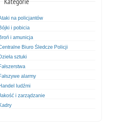
Kategorie
Ataki na policjantów
Bójki i pobicia
Broń i amunicja
Centralne Biuro Śledcze Policji
Dzieła sztuki
Fałszerstwa
Fałszywe alarmy
Handel ludźmi
Jakość i zarządzanie
Kadry
Kobiety w Policji
Korupcja
Kradzież