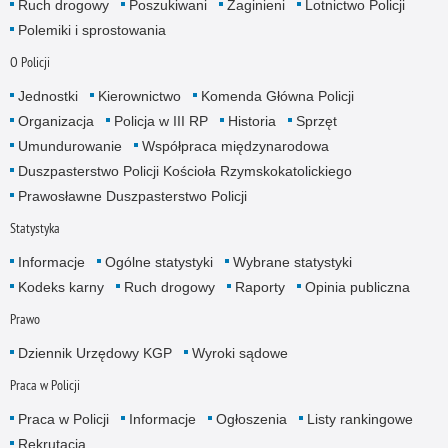
Ruch drogowy
Poszukiwani
Zaginieni
Lotnictwo Policji
Polemiki i sprostowania
O Policji
Jednostki
Kierownictwo
Komenda Główna Policji
Organizacja
Policja w III RP
Historia
Sprzęt
Umundurowanie
Współpraca międzynarodowa
Duszpasterstwo Policji Kościoła Rzymskokatolickiego
Prawosławne Duszpasterstwo Policji
Statystyka
Informacje
Ogólne statystyki
Wybrane statystyki
Kodeks karny
Ruch drogowy
Raporty
Opinia publiczna
Prawo
Dziennik Urzędowy KGP
Wyroki sądowe
Praca w Policji
Praca w Policji
Informacje
Ogłoszenia
Listy rankingowe
Rekrutacja