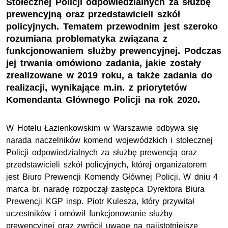
Stołecznej Policji odpowiedzialnych za służbę
prewencyjną oraz przedstawicieli szkół
policyjnych. Tematem przewodnim jest szeroko
rozumiana problematyka związana z
funkcjonowaniem służby prewencyjnej. Podczas
jej trwania omówiono zadania, jakie zostały
zrealizowane w 2019 roku, a także zadania do
realizacji, wynikające m.in. z priorytetów
Komendanta Głównego Policji na rok 2020.
W Hotelu Łazienkowskim w Warszawie odbywa się
narada naczelników komend wojewódzkich i stołecznej
Policji odpowiedzialnych za służbę prewencją oraz
przedstawicieli szkół policyjnych, której organizatorem
jest Biuro Prewencji Komendy Głównej Policji. W dniu 4
marca br. naradę rozpoczął zastępca Dyrektora Biura
Prewencji KGP insp. Piotr Kulesza, który przywitał
uczestników i omówił funkcjonowanie służby
prewencyjnej oraz zwrócił uwagę na najistotniejsze