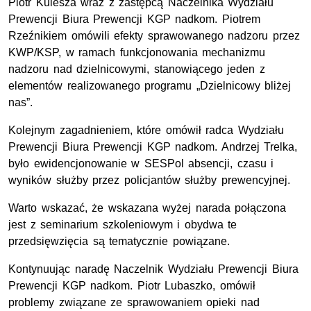
Piotr Kulesza wraz z zastępcą Naczelnika Wydziału
Prewencji Biura Prewencji KGP nadkom. Piotrem
Rzeźnikiem omówili efekty sprawowanego nadzoru przez
KWP/KSP, w ramach funkcjonowania mechanizmu
nadzoru nad dzielnicowymi, stanowiącego jeden z
elementów realizowanego programu „Dzielnicowy bliżej
nas”.
Kolejnym zagadnieniem, które omówił radca Wydziału
Prewencji Biura Prewencji KGP nadkom. Andrzej Trelka,
było ewidencjonowanie w SESPol absencji, czasu i
wyników służby przez policjantów służby prewencyjnej.
Warto wskazać, że wskazana wyżej narada połączona
jest z seminarium szkoleniowym i obydwa te
przedsięwzięcia są tematycznie powiązane.
Kontynuując naradę Naczelnik Wydziału Prewencji Biura
Prewencji KGP nadkom. Piotr Lubaszko, omówił
problemy związane ze sprawowaniem opieki nad