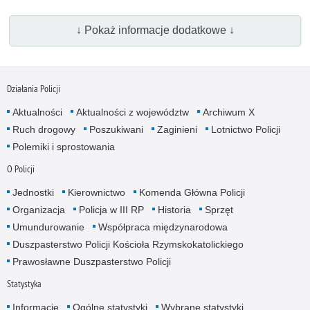
↓ Pokaż informacje dodatkowe ↓
Działania Policji
Aktualności
Aktualności z województw
Archiwum X
Ruch drogowy
Poszukiwani
Zaginieni
Lotnictwo Policji
Polemiki i sprostowania
O Policji
Jednostki
Kierownictwo
Komenda Główna Policji
Organizacja
Policja w III RP
Historia
Sprzęt
Umundurowanie
Współpraca międzynarodowa
Duszpasterstwo Policji Kościoła Rzymskokatolickiego
Prawosławne Duszpasterstwo Policji
Statystyka
Informacje
Ogólne statystyki
Wybrane statystyki