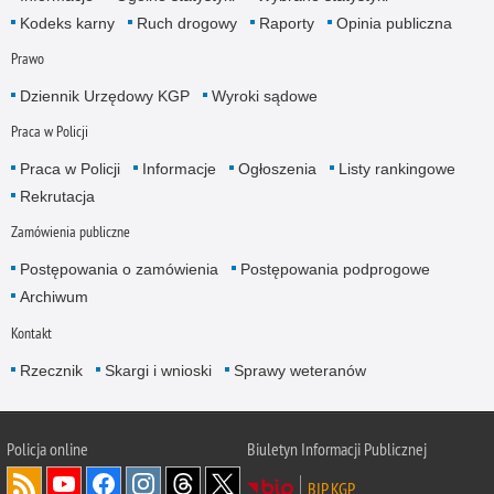
Kodeks karny
Ruch drogowy
Raporty
Opinia publiczna
Prawo
Dziennik Urzędowy KGP
Wyroki sądowe
Praca w Policji
Praca w Policji
Informacje
Ogłoszenia
Listy rankingowe
Rekrutacja
Zamówienia publiczne
Postępowania o zamówienia
Postępowania podprogowe
Archiwum
Kontakt
Rzecznik
Skargi i wnioski
Sprawy weteranów
Policja
online
Biuletyn Informacji Publicznej
BIP KGP