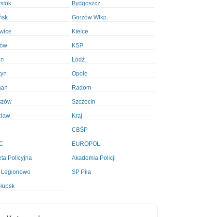
ystok
Bydgoszcz
ńsk
Gorzów Wlkp.
wice
Kielce
ków
KSP
in
Łódź
tyn
Opole
nań
Radom
szów
Szczecin
cław
Kraj
CBŚP
C
EUROPOL
ta Policyjna
Akademia Policji
 Legionowo
SP Piła
łupsk