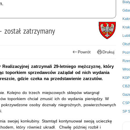
Biał
m.
Gda
Kato
Kra
– został zatrzymany
Lubl
Olsz
Powrót
Drukuj
Poz
Rze
 Realizacyjnej zatrzymali 29-letniego mężczyznę, który
Wro
iąc toporkiem sprzedawców zażądał od nich wydania
KGP
eszcie, gdzie czeka na przedstawienie zarzutów.
CBZ
e. Kolejno do trzech miejscowych sklepów wtargnął
Gaze
w toporkiem chciał zmusić ich do wydania pieniędzy. W
CSP
e pokrzywdzone osoby doznały niegroźnych, powierzchownych
i.
SP S
nia swojej konkubiny. Stamtąd kontynuował swoją ucieczkę
odem, który również ukradł. Chwilę później rozbił i