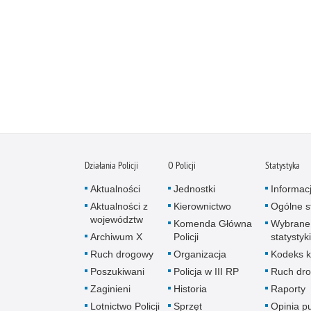
Działania Policji
O Policji
Statystyka
Aktualności
Jednostki
Informac
Aktualności z
Kierownictwo
Ogólne st
województw
Komenda Główna
Wybrane
Archiwum X
Policji
statystyki
Ruch drogowy
Organizacja
Kodeks k
Poszukiwani
Policja w III RP
Ruch dr
Zaginieni
Historia
Raporty
Lotnictwo Policji
Sprzęt
Opinia p