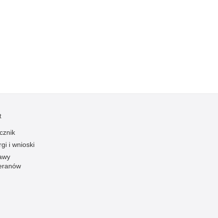
Kradzieże z włamaniem
Kultura
Logistyka, wyposażenie
Materiały wybuchowe
Nagrodzeni policjanci
Napady na banki
Napady na taksówkarzy
Napady na tiry
t
Nielegalny handel farmaceutykami
cznik
Nietrzeźwi kierujący
gi i wnioski
Nietrzeźwi opiekunowie
awy
eranów
Nietrzeźwi pracownicy
Niszczenie mienia
Nowoczesne technologie w pracy Policji
Odpowiedzialność majątkowa Policji