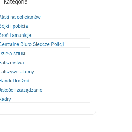
Kategorie
Ataki na policjantów
Bójki i pobicia
Broń i amunicja
Centralne Biuro Śledcze Policji
Dzieła sztuki
Fałszerstwa
Fałszywe alarmy
Handel ludźmi
Jakość i zarządzanie
Kadry
Kobiety w Policji
Korupcja
Kradzież