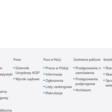
Prawo
Praca w Policji
Zamówienia publiczne
Kontak
je
Dziennik
Praca w Policji
Postępowania o
Rze
Urzędowy KGP
zamówienia
atystyki
Informacje
Skar
Wyroki sądowe
Postępowania
Ogłoszenia
Spr
podprogowe
wet
Listy rankingowe
Archiwum
arny
Rekrutacja
ogowy
ubliczna