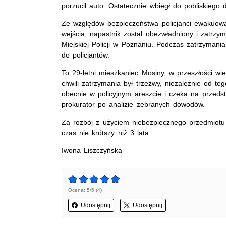
porzucił auto. Ostatecznie wbiegł do pobliskieg
Ze względów bezpieczeństwa policjanci ewakuowal
wejścia, napastnik został obezwładniony i zatrz
Miejskiej Policji w Poznaniu. Podczas zatrzyma
do policjantów.
To 29-letni mieszkaniec Mosiny, w przeszłości wi
chwili zatrzymania był trzeźwy, niezależnie od
obecnie w policyjnym areszcie i czeka na przedst
prokurator po analizie zebranych dowodów.
Za rozbój z użyciem niebezpiecznego przedmiotu
czas nie krótszy niż 3 lata.
Iwona Liszczyńska
Ocena: 5/5 (4)
Udostępnij
Udostępnij