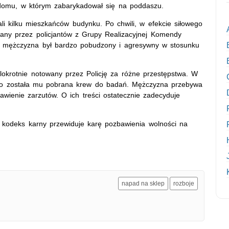
o domu, w którym zabarykadował się na poddaszu.
i kilku mieszkańców budynku. Po chwili, w efekcie siłowego
ymany przez policjantów z Grupy Realizacyjnej Komendy
nia mężczyzna był bardzo pobudzony i agresywny w stosunku
elokrotnie notowany przez Policję za różne przestępstwa. W
 tego została mu pobrana krew do badań. Mężczyzna przebywa
awienie zarzutów. O ich treści ostatecznie zadecyduje
 kodeks karny przewiduje karę pozbawienia wolności na
napad na sklep
rozboje