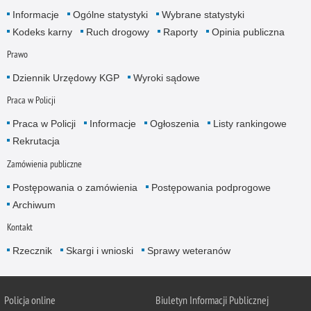
Informacje
Ogólne statystyki
Wybrane statystyki
Kodeks karny
Ruch drogowy
Raporty
Opinia publiczna
Prawo
Dziennik Urzędowy KGP
Wyroki sądowe
Praca w Policji
Praca w Policji
Informacje
Ogłoszenia
Listy rankingowe
Rekrutacja
Zamówienia publiczne
Postępowania o zamówienia
Postępowania podprogowe
Archiwum
Kontakt
Rzecznik
Skargi i wnioski
Sprawy weteranów
Policja
online
Biuletyn Informacji Publicznej