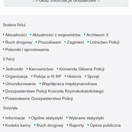
↓ Pokaż informacje dodatkowe ↓
Działania Policji
Aktualności
Aktualności z województw
Archiwum X
Ruch drogowy
Poszukiwani
Zaginieni
Lotnictwo Policji
Polemiki i sprostowania
O Policji
Jednostki
Kierownictwo
Komenda Główna Policji
Organizacja
Policja w III RP
Historia
Sprzęt
Umundurowanie
Współpraca międzynarodowa
Duszpasterstwo Policji Kościoła Rzymskokatolickiego
Prawosławne Duszpasterstwo Policji
Statystyka
Informacje
Ogólne statystyki
Wybrane statystyki
Kodeks karny
Ruch drogowy
Raporty
Opinia publiczna