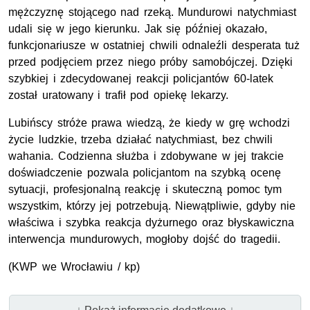
mężczyznę stojącego nad rzeką. Mundurowi natychmiast
udali się w jego kierunku. Jak się później okazało,
funkcjonariusze w ostatniej chwili odnaleźli desperata tuż
przed podjęciem przez niego próby samobójczej. Dzięki
szybkiej i zdecydowanej reakcji policjantów 60-latek
został uratowany i trafił pod opiekę lekarzy.
Lubińscy stróże prawa wiedzą, że kiedy w grę wchodzi
życie ludzkie, trzeba działać natychmiast, bez chwili
wahania. Codzienna służba i zdobywane w jej trakcie
doświadczenie pozwala policjantom na szybką ocenę
sytuacji, profesjonalną reakcję i skuteczną pomoc tym
wszystkim, którzy jej potrzebują. Niewątpliwie, gdyby nie
właściwa i szybka reakcja dyżurnego oraz błyskawiczna
interwencja mundurowych, mogłoby dojść do tragedii.
(KWP we Wrocławiu / kp)