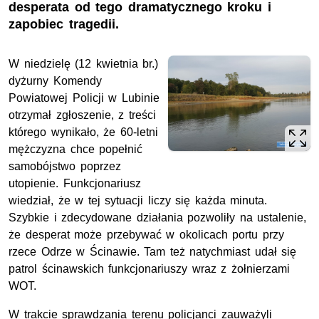
desperata od tego dramatycznego kroku i
zapobiec tragedii.
W niedzielę (12 kwietnia br.)
dyżurny Komendy
Powiatowej Policji w Lubinie
otrzymał zgłoszenie, z treści
którego wynikało, że 60-letni
mężczyzna chce popełnić
samobójstwo poprzez
utopienie. Funkcjonariusz
wiedział, że w tej sytuacji liczy się każda minuta.
Szybkie i zdecydowane działania pozwoliły na ustalenie,
że desperat może przebywać w okolicach portu przy
rzece Odrze w Ścinawie. Tam też natychmiast udał się
patrol ścinawskich funkcjonariuszy wraz z żołnierzami
WOT.
W trakcie sprawdzania terenu policjanci zauważyli