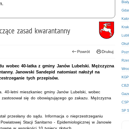
Biał
m.
Gda
Kato
Kra
yczące zasad kwarantanny
Lubl
Olsz
Powrót
Drukuj
Poz
Rze
ądu wobec 40-latka z gminy Janów Lubelski. Mężczyzna
Wro
ntanny. Janowski Sandepid natomiast nałożył na
KGP
estrzeganie tych przepisów.
CBZ
a. 40-letni mieszkaniec gminy Janów Lubelski, wobec
Gaze
 zastosował się do obowiązującego go zakazu. Mężczyzna
CSP
SP S
ał przesłany do sądu. Informacja o nieprzestrzeganiu
Powiatowej Stacji Sanitarno - Epidemiologicznej w Janowie
rzywnę w wysokości 10 tysięcy złotych.