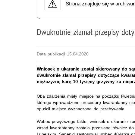
Strona znajduje się w archiwu
Dwukrotnie złamał przepisy dot
Data publikacji 15.04.2020
Wniosek o ukaranie został skierowany do s
dwukrotnie złamał przepisy dotyczące kwara
mężczyznę karę 10 tysięcy grzywny za nieprz
Oba zdarzenia miały miejsce na początku kwietni
którego wprowadzono procedurę kwarantanny nie
opuścił miejsce wyznaczone do przebywania.
Wobec powyższego faktu, wniosek o ukaranie zost
zasad kwarantanny została przesłana również do 
Lubelskim. Sanepid zastosował wobec 40-latka g