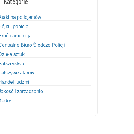
Kategorie
Ataki na policjantów
Bójki i pobicia
Broń i amunicja
Centralne Biuro Śledcze Policji
Dzieła sztuki
Fałszerstwa
Fałszywe alarmy
Handel ludźmi
Jakość i zarządzanie
Kadry
Kobiety w Policji
Korupcja
Kradzież