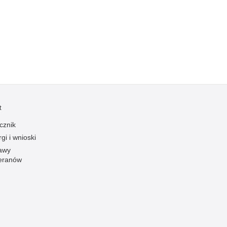
Kradzieże z włamaniem
Kultura
Logistyka, wyposażenie
Materiały wybuchowe
Nagrodzeni policjanci
Napady na banki
Napady na taksówkarzy
t
Napady na tiry
cznik
Nielegalny handel farmaceutykami
gi i wnioski
Nietrzeźwi kierujący
awy
eranów
Nietrzeźwi opiekunowie
Nietrzeźwi pracownicy
Niszczenie mienia
Nowoczesne technologie w pracy Policji
Odpowiedzialność majątkowa Policji