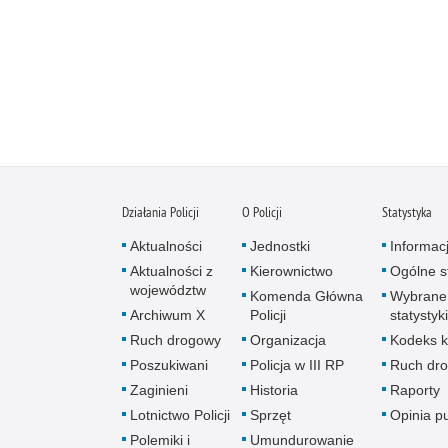
Działania Policji
O Policji
Statystyka
Aktualności
Jednostki
Informac
Aktualności z
Kierownictwo
Ogólne st
województw
Komenda Główna
Wybrane
Archiwum X
Policji
statystyki
Ruch drogowy
Organizacja
Kodeks k
Poszukiwani
Policja w III RP
Ruch dr
Zaginieni
Historia
Raporty
Lotnictwo Policji
Sprzęt
Opinia p
Polemiki i
Umundurowanie