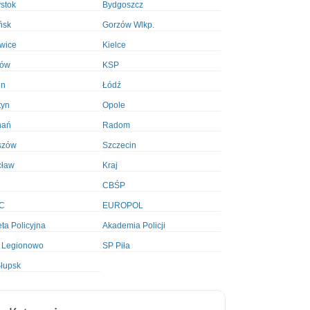
ystok
Bydgoszcz
ńsk
Gorzów Wlkp.
wice
Kielce
ków
KSP
in
Łódź
tyn
Opole
nań
Radom
szów
Szczecin
cław
Kraj
CBŚP
C
EUROPOL
ta Policyjna
Akademia Policji
 Legionowo
SP Piła
łupsk