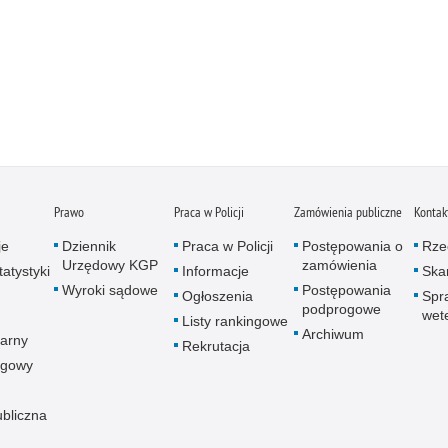
Prawo
Praca w Policji
Zamówienia publiczne
Kontak
je
Dziennik
Praca w Policji
Postępowania o
Rze
Urzędowy KGP
zamówienia
atystyki
Informacje
Skar
Wyroki sądowe
Postępowania
Ogłoszenia
Spr
podprogowe
wet
Listy rankingowe
Archiwum
arny
Rekrutacja
ogowy
ubliczna